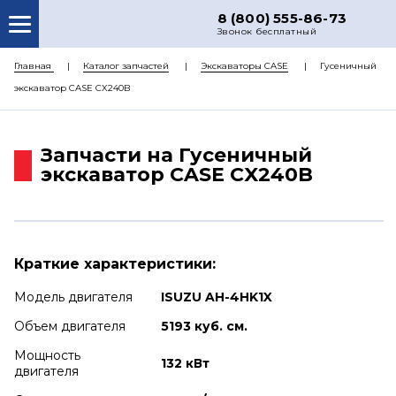
8 (800) 555-86-73
Звонок бесплатный
О НАС
Главная
Каталог запчастей
Экскаваторы CASE
Гусеничный
экскаватор CASE CX240B
КАТАЛОГ ЗАПЧАСТЕЙ
РЕМОНТ
Запчасти на Гусеничный
ДОСТАВКА
экскаватор CASE CX240B
ЦЕНЫ
КОНТАКТЫ
Краткие характеристики:
Модель двигателя
ISUZU AH-4HK1X
Объем двигателя
5193 куб. см.
Мощность
132 кВт
двигателя