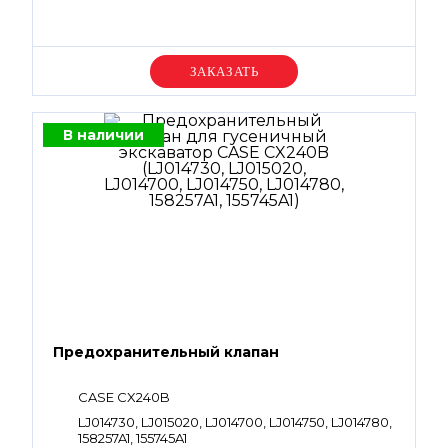
Уточняйте цену
В наличии
Предохранительный клапан
CASE CX240B
LJ014730, LJ015020, LJ014700, LJ014750, LJ014780,
158257A1, 155745A1