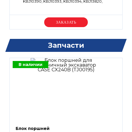
KBJ10390, KBJ10393, KBJ10394, KBJ13820,
KBJ13822
Уточняйте цену
Запчасти
В наличии
Блок поршней