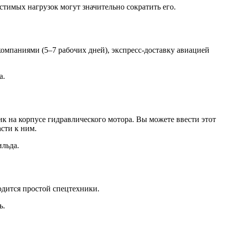
тимых нагрузок могут значительно сократить его.
мпаниями (5–7 рабочих дней), экспресс-доставку авиацией
а.
к на корпусе гидравлического мотора. Вы можете ввести этот
сти к ним.
ильда.
ходится простой спецтехники.
ь.