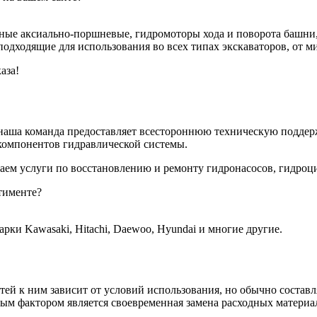
ные аксиально-поршневые, гидромоторы хода и поворота башни,
одходящие для использования во всех типах экскаваторов, от м
аза!
наша команда предоставляет всестороннюю техническую поддерж
компонентов гидравлической системы.
аем услуги по восстановлению и ремонту гидронасосов, гидроц
тименте?
ки Kawasaki, Hitachi, Daewoo, Hyundai и многие другие.
й к ним зависит от условий использования, но обычно составляе
ым фактором является своевременная замена расходных материал