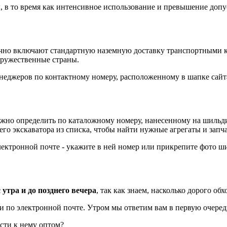
 в то время как интенсивное использование и превышение допус
ычно включают стандартную наземную доставку транспортными ко
дружественные страны.
неджеров по контактному номеру, расположенному в шапке сайт
ожно определить по каталожному номеру, нанесенному на шильди
его экскаватора из списка, чтобы найти нужные агрегаты и запча
лектронной почте - укажите в ней номер или прикрепите фото ш
 утра и до позднего вечера
, так как знаем, насколько дорого об
ли по электронной почте. Утром мы ответим вам в первую очеред
сти к нему оптом?