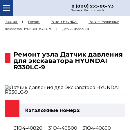
8 (800) 555-86-73
Звонок бесплатный
О НАС
Главная
Ремонт
Ремонт HYUNDAI
Ремонт Гусеничный
экскаватор HYUNDAI R330LC-9
Датчик давления
КАТАЛОГ ЗАПЧАСТЕЙ
РЕМОНТ
Ремонт узла Датчик давления
ДОСТАВКА
для экскаватора HYUNDAI
ЦЕНЫ
R330LC-9
КОНТАКТЫ
Каталожные номера:
31Q4-40820
31Q4-40800
31Q4-40600