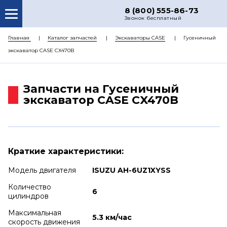
8 (800) 555-86-73
Звонок бесплатный
О НАС
Главная
Каталог запчастей
Экскаваторы CASE
Гусеничный
экскаватор CASE CX470B
КАТАЛОГ ЗАПЧАСТЕЙ
РЕМОНТ
Запчасти на Гусеничный
ДОСТАВКА
экскаватор CASE CX470B
ЦЕНЫ
КОНТАКТЫ
Краткие характеристики:
Модель двигателя
ISUZU AH-6UZ1XYSS
Количество
6
цилиндров
Максимальная
5.3 км/час
скорость движения