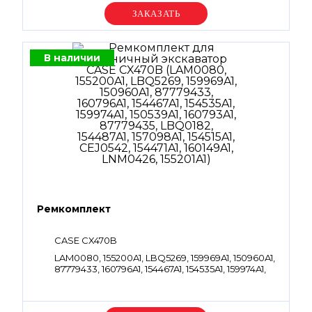
Уточняйте цену
В наличии
Ремкомплект
CASE CX470B
LAM0080, 155200A1, LBQ5269, 159969A1, 150960A1,
87779433, 160796A1, 154467A1, 154535A1, 159974A1,
150539A1, 160793A1, 87779435, LBQ0182, 154487A1,
157098A1, 154515A1, CEJ0542, 154471A1, 160149A1,
LNM0426, 155201A1