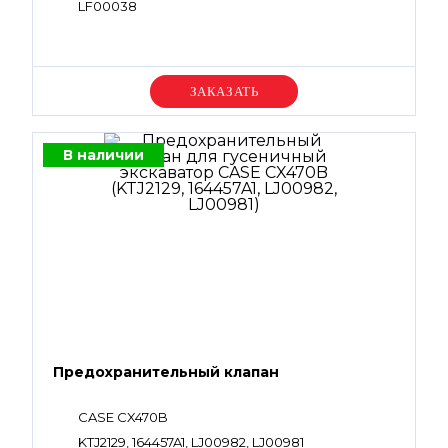
LF00038
Уточняйте цену
В наличии
Предохранительный клапан
CASE CX470B
KTJ2129, 164457A1, LJ00982, LJ00981