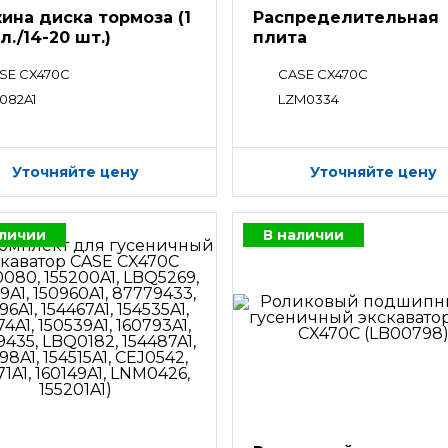
ина диска тормоза (1
Распределительная
л./14-20 шт.)
плита
SE CX470C
CASE CX470C
6082A1
LZM0334
Уточняйте цену
Уточняйте цену
аличии
В наличии