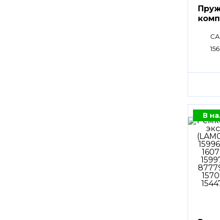
Пруж
комп
CA
15
В н