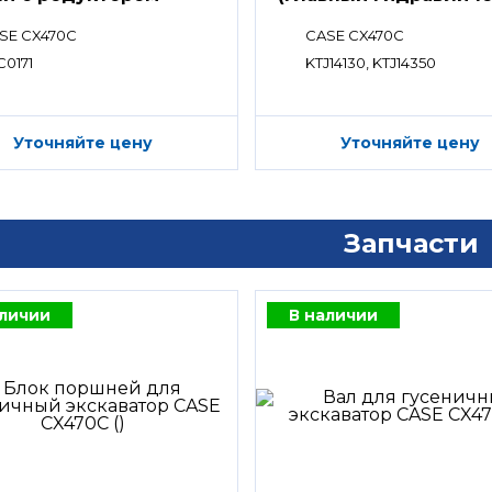
распределитель)
SE CX470C
CASE CX470C
C0171
KTJ14130, KTJ14350
Уточняйте цену
Уточняйте цену
Запчасти
аличии
В наличии