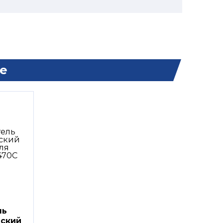
е
ль
еский