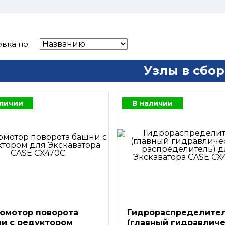
вка по:
Узлы в сбор
аличии
В наличии
омотор поворота
Гидрораспределите
и с редуктором
(главный гидравлич