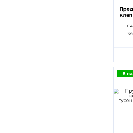
Пред
клап
CA
16
В н