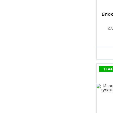
Блок
CA
В н