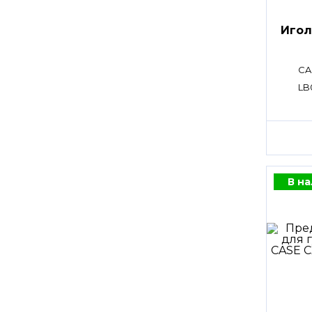
Игол
CA
LB
В н