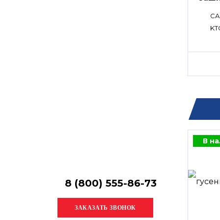
Остались
вопросы?
CA
Получите консультацию
KT
специалиста!
В н
8 (800) 555-86-73