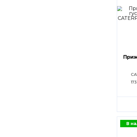
Приж
CA
173
В н