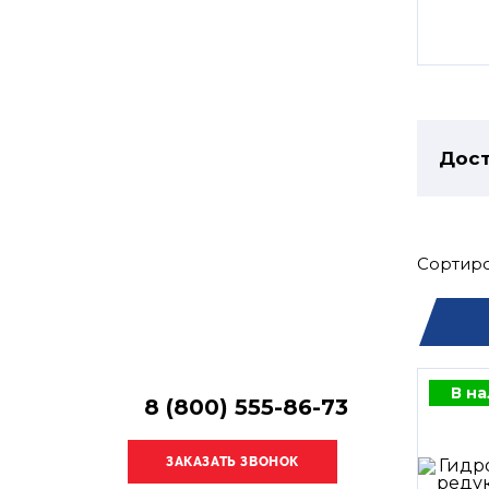
Остались
вопросы?
Получите консультацию
специалиста!
Дост
Сортиро
В н
8 (800) 555-86-73