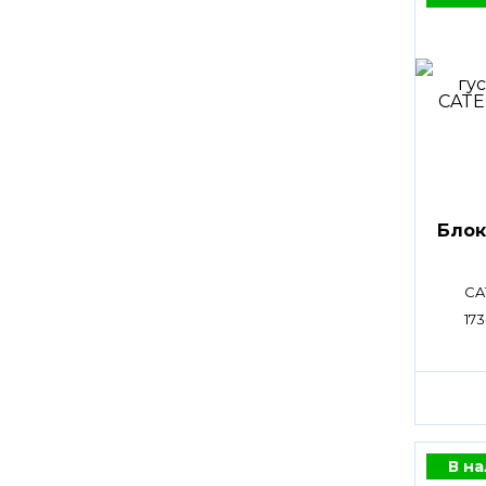
Блок
CA
173
В н