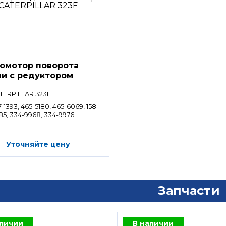
омотор поворота
и с редуктором
TERPILLAR 323F
-1393, 465-5180, 465-6069, 158-
85, 334-9968, 334-9976
Уточняйте цену
Запчасти
аличии
В наличии