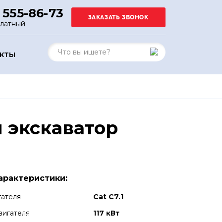
 555-86-73
платный
АКТЫ
 экскаватор
арактеристики:
гателя
Cat C7.1
вигателя
117 кВт