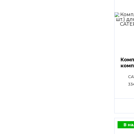
Комп
комп
CA
33
В н