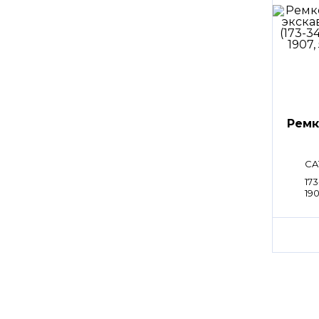
Ремк
CA
173
190