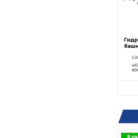
Гидр
башн
CA
467
89
В н