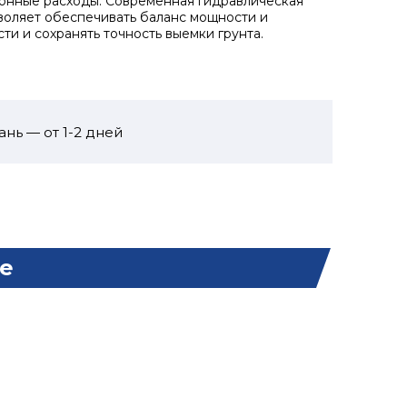
онные расходы. Современная гидравлическая
воляет обеспечивать баланс мощности и
ти и сохранять точность выемки грунта.
ань — от 1-2 дней
е