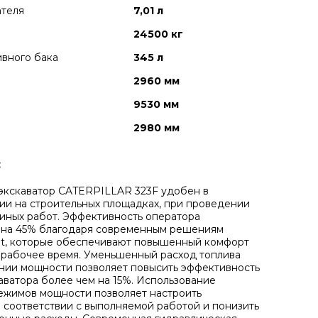
ателя
7,01 л
24500 кг
вного бака
345 л
2960 мм
9530 мм
2980 мм
:
экскаватор CATERPILLAR 323F удобен в
ии на строительных площадках, при проведении
иных работ. Эффективность оператора
 на 45% благодаря современным решениям
t, которые обеспечивают повышенный комфорт
 рабочее время. Уменьшенный расход топлива
нии мощности позволяет повысить эффективность
аватора более чем на 15%. Использование
ежимов мощности позволяет настроить
в соответствии с выполняемой работой и понизить