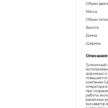
Объем двиг
Масса
Объем топли
Высота
Длина
Ширина
Описание
Гусеничный 
использован
дорожных и 
повышается
компании Ca
оператора в
при сохране
работы экск
различных р
экскаватор 