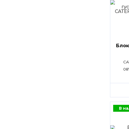
Блок
CA
08
В н