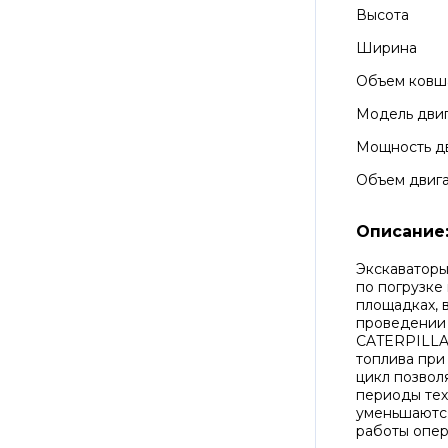
Высота
Ширина
Объем ковш
Модель дви
Мощность д
Объем двиг
Описание
Экскаваторы
по погрузке
площадках,
проведении 
CATERPILLA
топлива при
цикл позвол
периоды тех
уменьшаются
работы опер