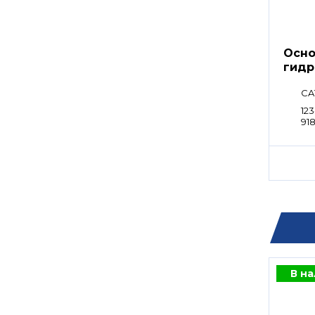
Осно
гидр
CA
123
91
В н