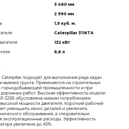
3 460 мм
2 990 мм
а
1,9 куб. м.
гателя
Caterpillar 3116TA
вигателя
132 кВт
ателя
6,6 л
:
 Caterpillar подходят для выполнения ряда задач
 и выемке грунта. Применяются на строительных
 в горнодобывающей промышленности и при
дорожных работ. Высокая эффективность модели
R 325B обусловлена низким потреблением
 высокой мощности двигателя. Короткий рабочий
яет уменьшить износ деталей и увеличить
нического обслуживания, а следовательно
 эксплуатационные расходы. Эффективность
атора увеличена до 45%.