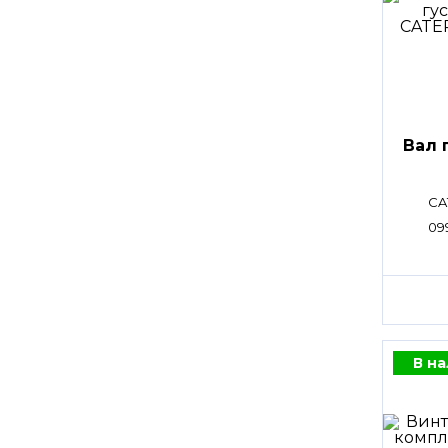
Вал 
CA
09
В н