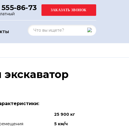
 555-86-73
платный
АКТЫ
 экскаватор
арактеристики:
25 900 кг
еремещения
5 км/ч