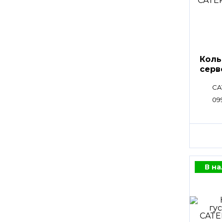
Коль
сер
CA
09
В н