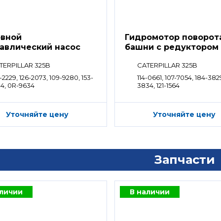
вной
Гидромотор поворот
авлический насос
башни с редуктором
TERPILLAR 325B
CATERPILLAR 325B
-2229, 126-2073, 109-9280, 153-
114-0661, 107-7054, 184-382
84, 0R-9634
3834, 121-1564
Уточняйте цену
Уточняйте цену
Запчасти
аличии
В наличии