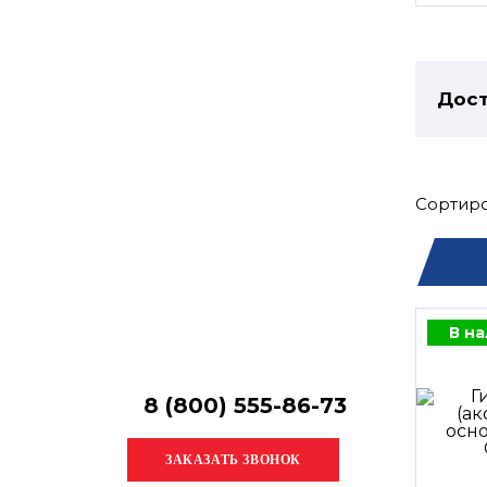
Остались
вопросы?
Получите консультацию
специалиста!
Дост
Сортиро
В н
8 (800) 555-86-73