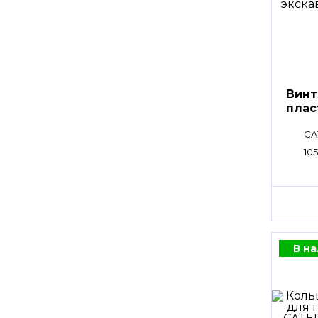
Винт
плас
CA
105
В н