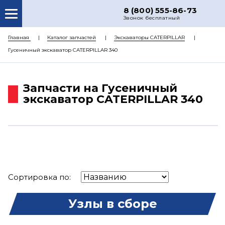
8 (800) 555-86-73
Звонок бесплатный
О НАС
Главная
Каталог запчастей
Экскаваторы CATERPILLAR
Гусеничный экскаватор CATERPILLAR 340
КАТАЛОГ ЗАПЧАСТЕЙ
РЕМОНТ
Запчасти на Гусеничный
ДОСТАВКА
экскаватор CATERPILLAR 340
ЦЕНЫ
КОНТАКТЫ
Сортировка по:
Узлы в сборе