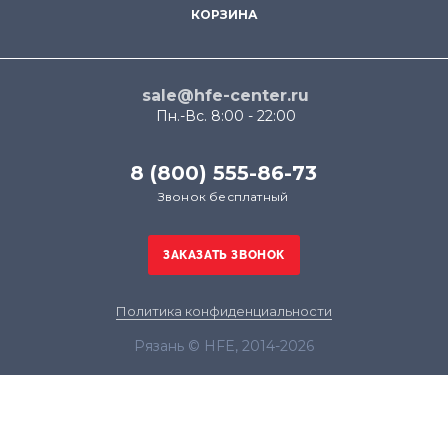
КОРЗИНА
sale@hfe-center.ru
Пн.-Вс. 8:00 - 22:00
8 (800) 555-86-73
Звонок бесплатный
Политика конфиденциальности
Рязань © HFE, 2014-2026
Продолжая использовать наш сайт, вы даёте
согласие на обработку файлов cookie в целях
функционирования сайта и сбора статистики в
соответствии с
политикой конфиденциальности