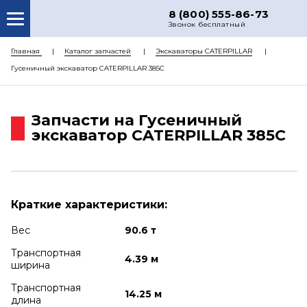
8 (800) 555-86-73
Звонок бесплатный
О НАС
Главная
Каталог запчастей
Экскаваторы CATERPILLAR
Гусеничный экскаватор CATERPILLAR 385C
КАТАЛОГ ЗАПЧАСТЕЙ
РЕМОНТ
Запчасти на Гусеничный
ДОСТАВКА
экскаватор CATERPILLAR 385C
ЦЕНЫ
КОНТАКТЫ
Краткие характеристики:
Вес
90.6 т
Транспортная
4.39 м
ширина
Транспортная
14.25 м
длина