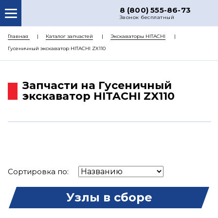
8 (800) 555-86-73
Звонок бесплатный
О НАС
Главная
Каталог запчастей
Экскаваторы HITACHI
Гусеничный экскаватор HITACHI ZX110
КАТАЛОГ ЗАПЧАСТЕЙ
РЕМОНТ
Запчасти на Гусеничный
ДОСТАВКА
экскаватор HITACHI ZX110
ЦЕНЫ
КОНТАКТЫ
Сортировка по:
Узлы в сборе