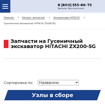
8 (800) 555-86-73
Звонок бесплатный
О НАС
Главная
Каталог запчастей
Экскаваторы HITACHI
Гусеничный экскаватор HITACHI ZX200-5G
КАТАЛОГ ЗАПЧАСТЕЙ
РЕМОНТ
Запчасти на Гусеничный
ДОСТАВКА
экскаватор HITACHI ZX200-5G
ЦЕНЫ
КОНТАКТЫ
Сортировка по:
Узлы в сборе