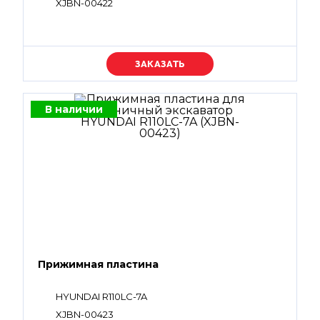
XJBN-00422
Уточняйте цену
В наличии
Прижимная пластина
HYUNDAI R110LC-7A
XJBN-00423