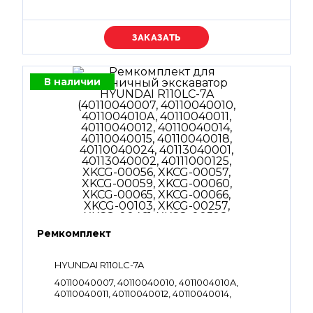
Уточняйте цену
В наличии
Ремкомплект
HYUNDAI R110LC-7A
40110040007, 40110040010, 4011004010A,
40110040011, 40110040012, 40110040014,
40110040015, 40110040018, 40110040024,