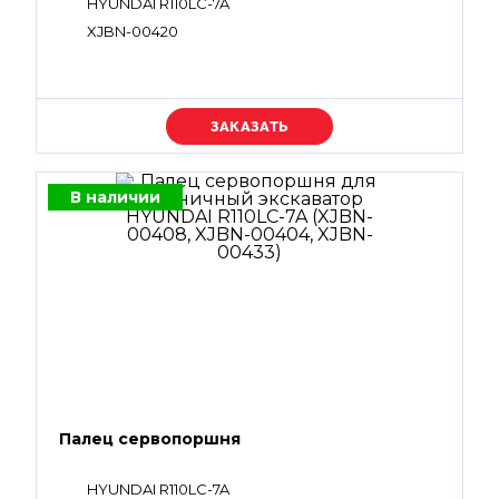
HYUNDAI R110LC-7A
XJBN-00420
Уточняйте цену
В наличии
Палец сервопоршня
HYUNDAI R110LC-7A