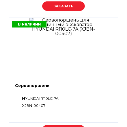
Уточняйте цену
В наличии
Сервопоршень
HYUNDAI R110LC-7A
XJBN-00407