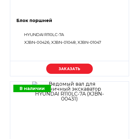
Блок поршней
HYUNDAI R110LC-7A
XJBN-00426, XJBN-01048, XJBN-01047
Уточняйте цену
В наличии