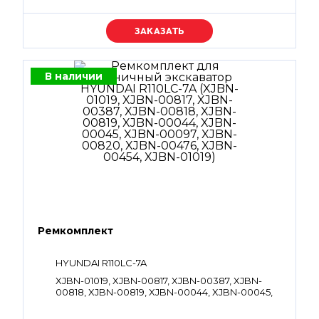
40113040001, 40113040002, 40111000125, XKCG-
00056, XKCG-00057, XKCG-00059, XKCG-00060,
XKCG-00065, XKCG-00066, XKCG-00103, XKCG-
Уточняйте цену
00257, XKCG-00461, XKCG-00528, XKCG-00529,
XKCG-00530, XKBF-00615, XKBF-00618, XKBF-
00909, XKBF-00937, XKBF-00939, XKBF-00940,
XKBF-00941, XKBF-00943, XKBF-00949, XKBF-
В наличии
00958, XKBF-01183, XKBF-01215, XKBF-01423
Ремкомплект
HYUNDAI R110LC-7A
XJBN-01019, XJBN-00817, XJBN-00387, XJBN-
00818, XJBN-00819, XJBN-00044, XJBN-00045,
XJBN-00097, XJBN-00820, XJBN-00476, XJBN-
00454, XJBN-01019