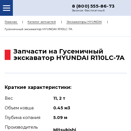
8 (800) 555-86-73
Звонок бесплатный
О НАС
Главная
Каталог запчастей
Экскаваторы HYUNDAI
Гусеничный экскаватор HYUNDAI R110LC-7A
КАТАЛОГ ЗАПЧАСТЕЙ
РЕМОНТ
Запчасти на Гусеничный
ДОСТАВКА
экскаватор HYUNDAI R110LC-7A
ЦЕНЫ
КОНТАКТЫ
Краткие характеристики:
Вес
11, 2 т
Объем ковша
0.45 м3
Глубина копания
5.09 м
Производитель
Mitsubishi