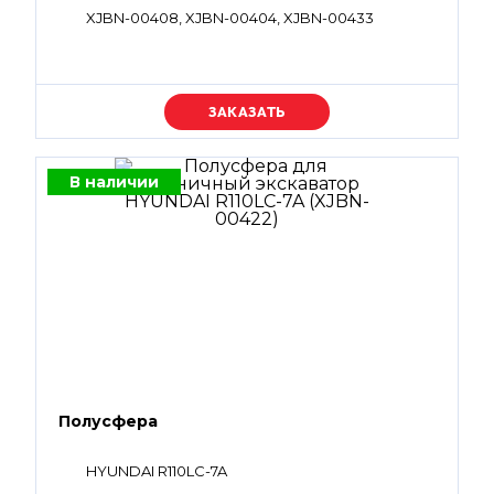
XJBN-00408, XJBN-00404, XJBN-00433
Уточняйте цену
В наличии
Полусфера
HYUNDAI R110LC-7A