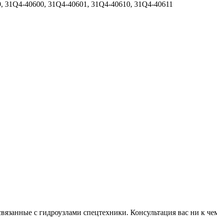
, 31Q4-40600, 31Q4-40601, 31Q4-40610, 31Q4-40611
связанные с гидроузлами спецтехники. Консультация вас ни к чем