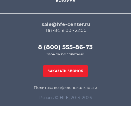
КОРЗИНА
sale@hfe-center.ru
Пн.-Вс. 8:00 - 22:00
8 (800) 555-86-73
Звонок бесплатный
Политика конфиденциальности
Рязань © HFE, 2014-2026
Продолжая использовать наш сайт, вы даёте
согласие на обработку файлов cookie в целях
функционирования сайта и сбора статистики в
соответствии с
политикой конфиденциальности