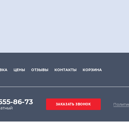
ВКА
ЦЕНЫ
ОТЗЫВЫ
КОНТАКТЫ
КОРЗИНА
 555-86-73
Полити
латный
е на обработку файлов cookie в целях функциониров