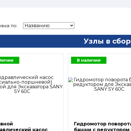
вка по:
Узлы в сбор
аличии
В наличии
вной
Гидромотор поворот
авлический насос
башни с редуктором