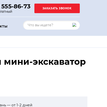
 555-86-73
платный
АКТЫ
й мини-экскаватор
ань — от 1-2 дней