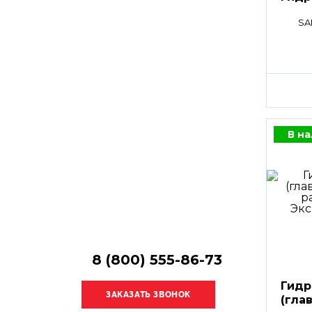
Остались
вопросы?
SA
Получите консультацию
специалиста!
В н
8 (800) 555-86-73
Гидр
(гла