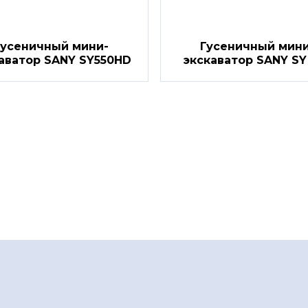
Гусеничный мини-
Гусеничный мини
аватор SANY SY550HD
экскаватор SANY SY