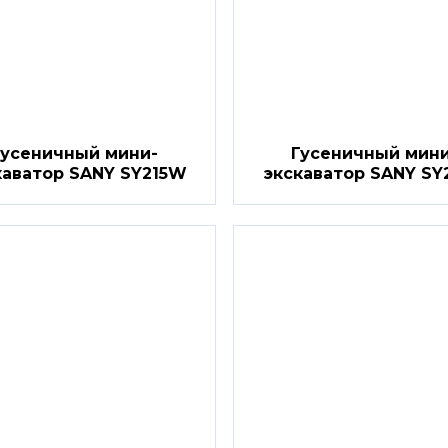
Гусеничный мини-
Гусеничный мини
каватор SANY SY215W
экскаватор SANY SY