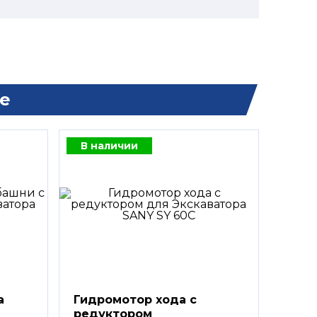
е
В наличии
а
Гидромотор хода с
редуктором