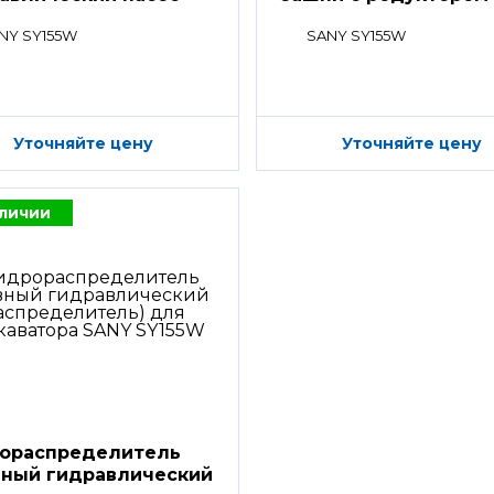
NY SY155W
SANY SY155W
Уточняйте цену
Уточняйте цену
аличии
ораспределитель
вный гидравлический