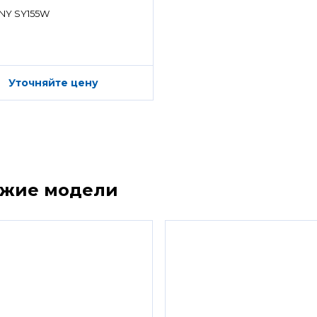
ределитель)
NY SY155W
Уточняйте цену
ожие модели