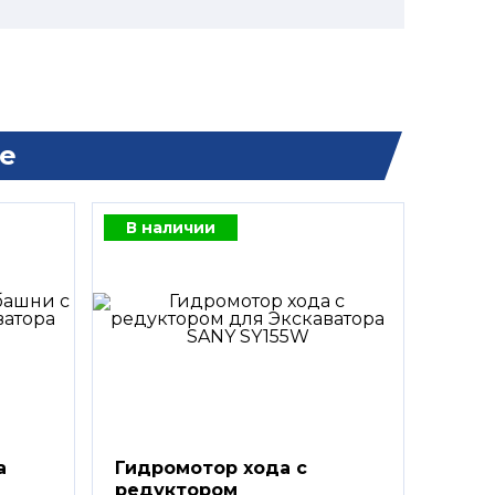
е
В наличии
а
Гидромотор хода с
редуктором