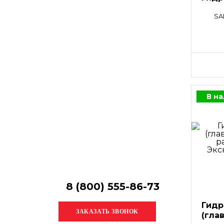
Остались
вопросы?
SA
Получите консультацию
специалиста!
В н
8 (800) 555-86-73
Гидр
(гла