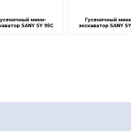
Гусеничный мини-
Гусеничный мини
каватор SANY SY 95C
экскаватор SANY S