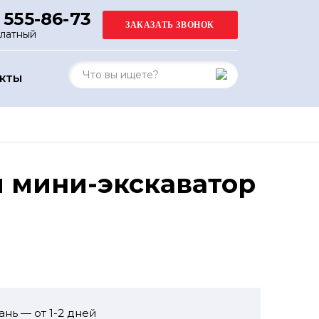
 555-86-73
платный
АКТЫ
й мини-экскаватор
ань — от 1-2 дней