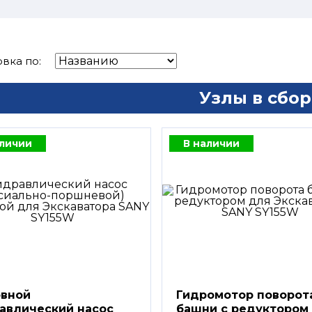
вка по:
Узлы в сбор
аличии
В наличии
вной
Гидромотор поворот
авлический насос
башни с редуктором