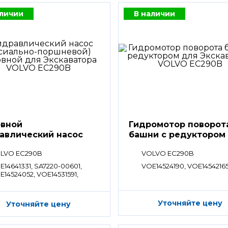
аличии
В наличии
вной
Гидромотор поворот
авлический насос
башни с редуктором
LVO EC290B
VOLVO EC290B
E14641331, SA7220-00601,
VOE14524190, VOE1454216
E14524052, VOE14531591,
E14575661, VOE14566659,
E14627291, SA1042-04752,
1042-04751
Уточняйте цену
Уточняйте цену