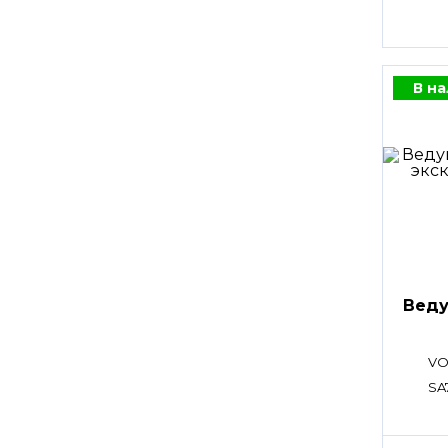
В н
Веду
VO
SA