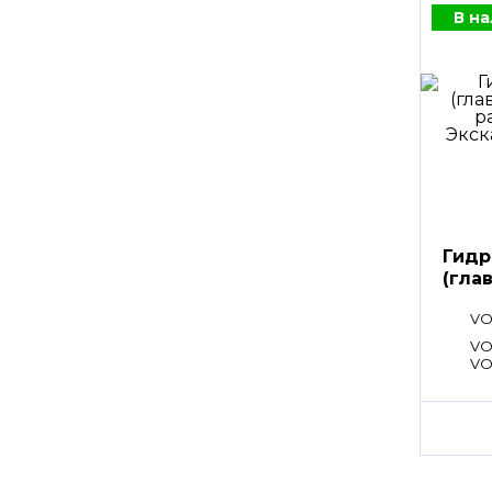
В н
Гидр
(гла
расп
VO
VOE
VO