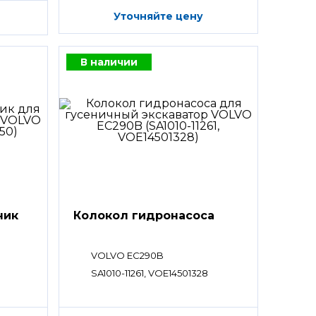
Уточняйте цену
В наличии
ник
Колокол гидронасоса
VOLVO EC290B
SA1010-11261, VOE14501328