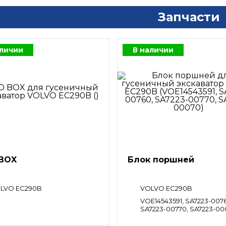
Запчасти
аличии
В наличии
BOX
Блок поршней
LVO EC290B
VOLVO EC290B
VOE14543591, SA7223-007
SA7223-00770, SA7223-0