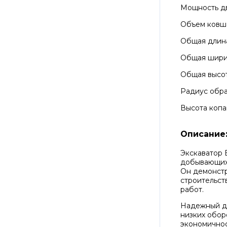
Мощность д
Объем ковш
Общая длин
Общая шир
Общая высо
Радиус обра
Высота копа
Описание
Экскаватор 
добывающих 
Он демонстр
строительст
работ.
Надежный дв
низких обор
экономичнос