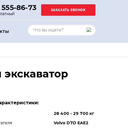
 555-86-73
платный
АКТЫ
 экскаватор
арактеристики:
28 400 - 29 700 кг
гателя
Volvo D7D EAE2