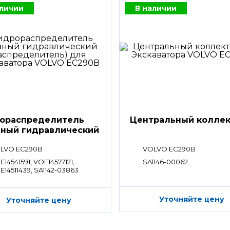
аличии
В наличии
ораспределитель
Центральный колле
вный гидравлический
ределитель)
LVO EC290B
VOLVO EC290B
14541591, VOE14577121,
SA1146-00062
E14511439, SA1142-03863
Уточняйте цену
Уточняйте цену