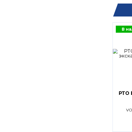
В н
PTO 
VO