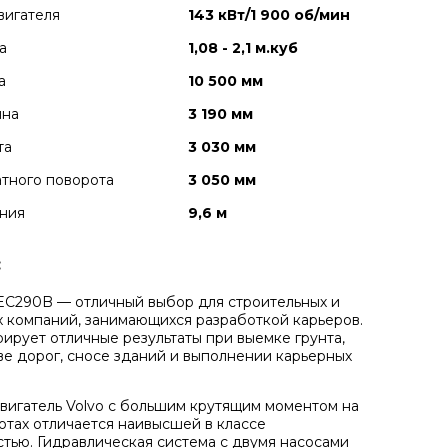
вигателя
143 кВт/1 900 об/мин
а
1,08 - 2,1 м.куб
а
10 500 мм
ина
3 190 мм
та
3 030 мм
тного поворота
3 050 мм
ния
9,6 м
:
EC290B — отличный выбор для строительных и
компаний, занимающихся разработкой карьеров.
ирует отличные результаты при выемке грунта,
ве дорог, сносе зданий и выполнении карьерных
игатель Volvo с большим крутящим моментом на
отах отличается наивысшей в классе
тью. Гидравлическая система с двумя насосами