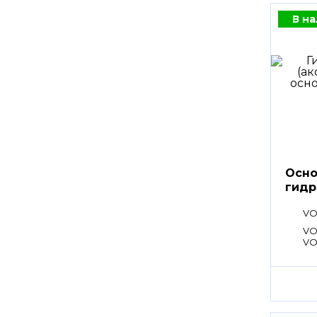
В н
Осно
гидр
VO
VO
VO
VO
VO
SA