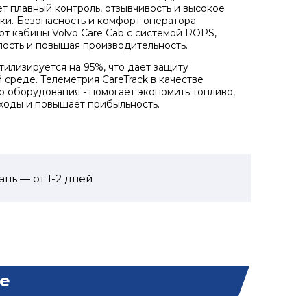
т плавный контроль, отзывчивость и высокое
ки. Безопасность и комфорт оператора
т кабины Volvo Care Cab с системой ROPS,
лость и повышая производительность.
илизируется на 95%, что дает защиту
среде. Телеметрия CareTrack в качестве
о оборудования - помогает экономить топливо,
ходы и повышает прибыльность.
ань — от 1-2 дней
е