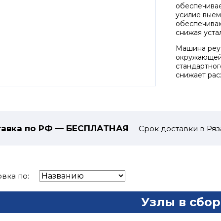
обеспечивае
усилие выем
обеспечиваю
снижая уста
Машина реут
окружающей 
стандартног
снижает рас
авка по РФ — БЕСПЛАТНАЯ
Срок доставки в Ряз
вка по:
Узлы в сбор