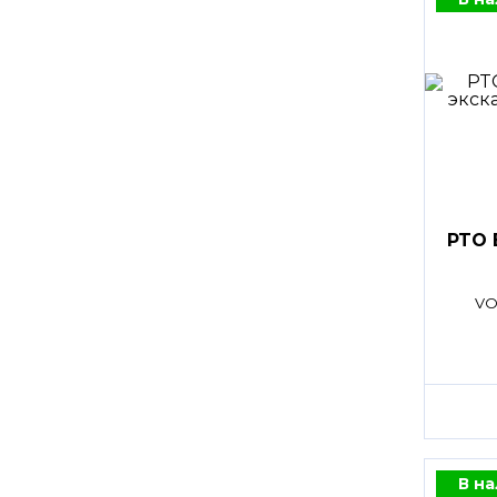
PTO 
VO
В н