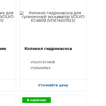
ник
Колокол гидронасоса
VOLVO EC460B
VOE14501923
Уточняйте цену
В наличии