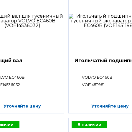
щий вал
Игольчатый подшип
LVO EC460B
VOLVO EC460B
E14536032
VOE14511981
Уточняйте цену
Уточняйте цену
аличии
В наличии