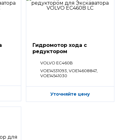
а
Гидромотор хода с
редуктором
VOLVO EC460B
VOE14531093, VOE14608847,
VOE14541030
Уточняйте цену