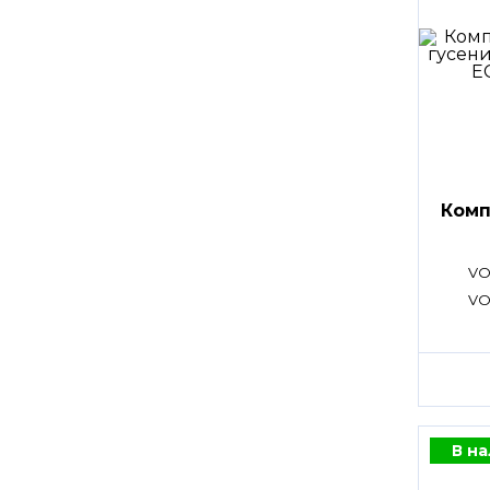
Комп
VO
VO
В н