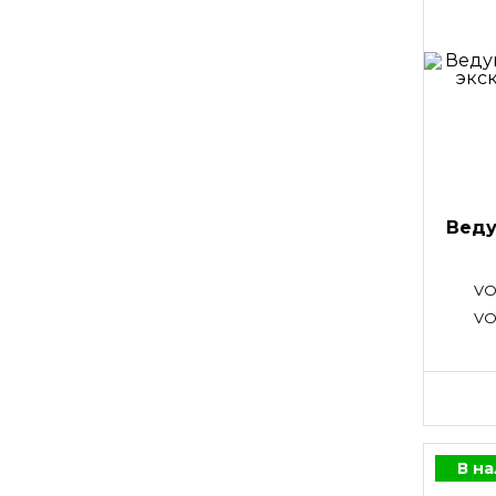
Веду
VO
VO
В н