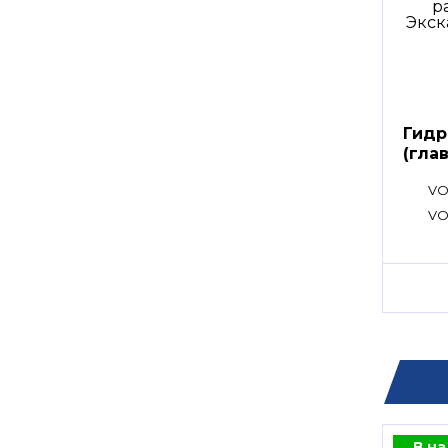
Гидр
(гла
расп
VO
VO
В н