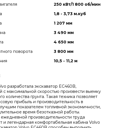
вигателя
250 кВт/1 800 об/мин
а
1,8 - 3,73 м.куб
а
1 207 мм
ина
3 490 мм
та
4 650 мм
тного поворота
3 800 мм
ния
10,5 - 11,2 м
:
lvo разработала экскаватор EC460B,
 с максимальной скоростью произвести выемку
го количества грунта. Такая техника позволяет
асовую прибыль и производительность в
 лучшим показателем топливной экономичности,
лительное время безотказной работы.
ежедневной производительности труда
т и легендарная комфортабельная кабина Volvo
кскаватор Volvo EC460B способен выполнить