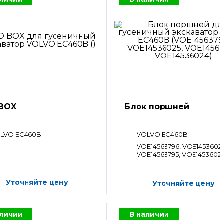
BOX
Блок поршней
LVO EC460B
VOLVO EC460B
VOE14563796, VOE1453602
VOE14563795, VOE145360
Уточняйте цену
Уточняйте цену
аличии
В наличии