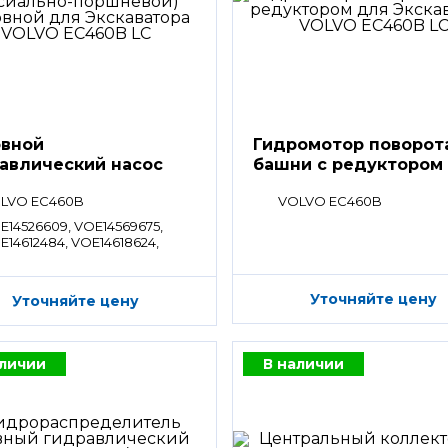
вной
Гидромотор поворот
авлический насос
башни с редуктором
LVO EC460B
VOLVO EC460B
E14526609, VOE14569675,
E14612484, VOE14618624,
E14595548
Уточняйте цену
Уточняйте цену
аличии
В наличии