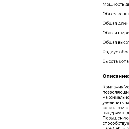
Мощность д
Объем ковш
Общая длин
Общая шир
Общая высо
Радиус обра
Высота копа
Описание
Компания Vo
позволяющий
максимально
увеличить ч
сочетании с
выдержать д
Повышению 
способствуе
Care Cab. Э