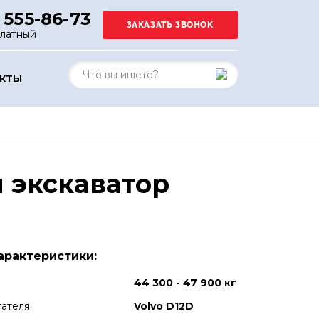
 555-86-73
платный
АКТЫ
 экскаватор
арактеристики:
44 300 - 47 900 кг
гателя
Volvo D12D