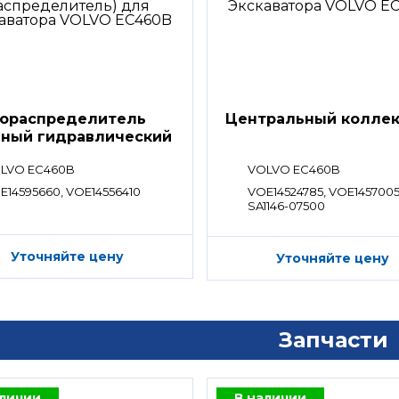
ораспределитель
Центральный колле
вный гидравлический
ределитель)
LVO EC460B
VOLVO EC460B
E14595660, VOE14556410
VOE14524785, VOE1457005
SA1146-07500
Уточняйте цену
Уточняйте цену
Запчасти
аличии
В наличии