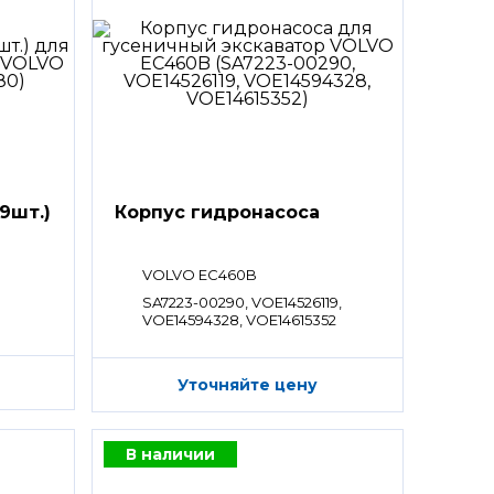
9шт.)
Корпус гидронасоса
VOLVO EC460B
SA7223-00290, VOE14526119,
VOE14594328, VOE14615352
Уточняйте цену
В наличии