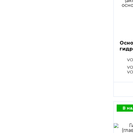
Осно
гидр
VO
VO
VO
VO
В н