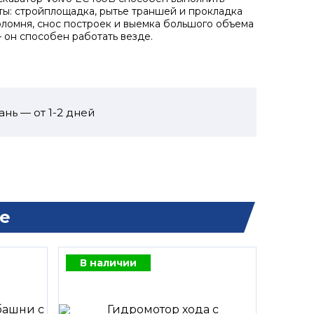
ы: стройплощадка, рытье траншей и прокладка
оломня, снос построек и выемка большого объема
 он способен работать везде.
ань — от 1-2 дней
е
В наличии