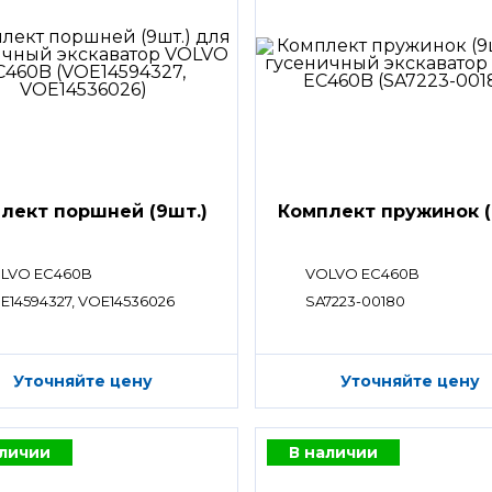
лект поршней (9шт.)
Комплект пружинок (
LVO EC460B
VOLVO EC460B
E14594327, VOE14536026
SA7223-00180
Уточняйте цену
Уточняйте цену
аличии
В наличии