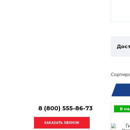
Остались
вопросы?
Получите консультацию
специалиста!
Дост
Сортиро
8 (800) 555-86-73
В н