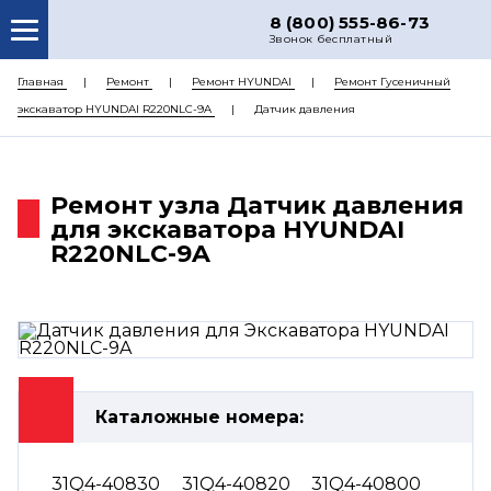
8 (800) 555-86-73
Звонок бесплатный
О НАС
Главная
Ремонт
Ремонт HYUNDAI
Ремонт Гусеничный
экскаватор HYUNDAI R220NLC-9A
Датчик давления
КАТАЛОГ ЗАПЧАСТЕЙ
РЕМОНТ
Ремонт узла Датчик давления
ДОСТАВКА
для экскаватора HYUNDAI
ЦЕНЫ
R220NLC-9A
КОНТАКТЫ
Каталожные номера:
31Q4-40830
31Q4-40820
31Q4-40800