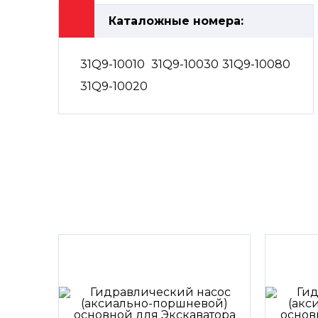
Каталожные номера:
31Q9-10010
31Q9-10030
31Q9-10080
31Q9-10020