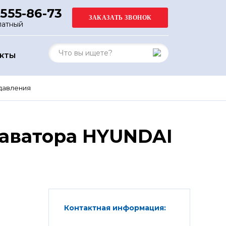
 555-86-73
латный
АКТЫ
давления
каватора HYUNDAI
Контактная информация: