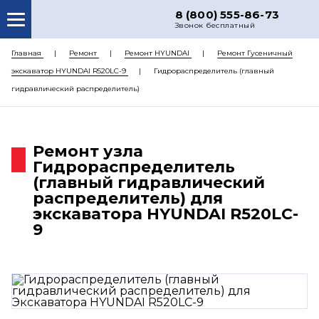
8 (800) 555-86-73
Звонок бесплатный
О НАС
Главная
Ремонт
Ремонт HYUNDAI
Ремонт Гусеничный
экскаватор HYUNDAI R520LC-9
Гидрораспределитель (главный
КАТАЛОГ ЗАПЧАСТЕЙ
гидравлический распределитель)
РЕМОНТ
ДОСТАВКА
Ремонт узла
ЦЕНЫ
Гидрораспределитель
(главный гидравлический
КОНТАКТЫ
распределитель) для
экскаватора HYUNDAI R520LC-
9