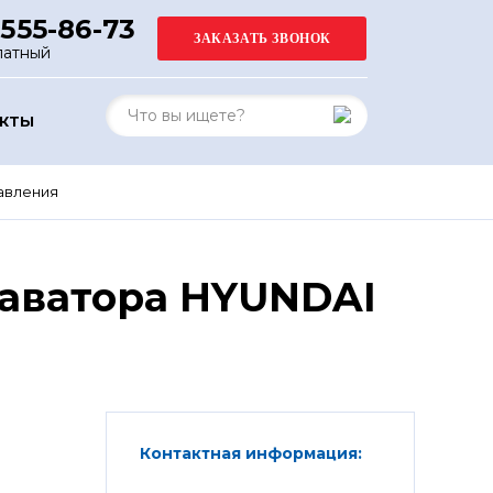
 555-86-73
латный
АКТЫ
авления
каватора HYUNDAI
Контактная информация: