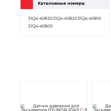
Каталожные номера:
31Q4-40830
31Q4-40820
31Q4-40810
31Q4-40800