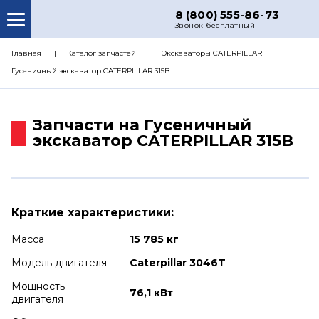
8 (800) 555-86-73
Звонок бесплатный
О НАС
Главная
Каталог запчастей
Экскаваторы CATERPILLAR
Гусеничный экскаватор CATERPILLAR 315B
КАТАЛОГ ЗАПЧАСТЕЙ
РЕМОНТ
Запчасти на Гусеничный
ДОСТАВКА
экскаватор CATERPILLAR 315B
ЦЕНЫ
КОНТАКТЫ
Краткие характеристики:
Масса
15 785 кг
Модель двигателя
Caterpillar 3046T
Мощность
76,1 кВт
двигателя