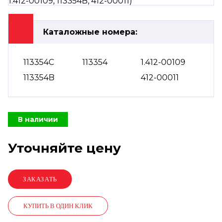
Каталожные номера:
113354C
113354
1.412-00109
113354B
412-00011
В наличии
Уточняйте цену
КУПИТЬ В ОДИН КЛИК