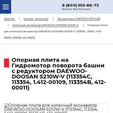
8 (800) 555-86-73
Звонок бесплатный
О НАС
Главная
Каталог запчастей
Экскаваторы DAEWOO-DOOSAN
Колесный экскаватор DAEWOO-DOOSAN S210W-V
Опорная плита
КАТАЛОГ ЗАПЧАСТЕЙ
для колесный экскаватор DAEWOO-DOOSAN S210W-V (113354C, 113354, 1.412-
РЕМОНТ
00109, 113354B, 412-00011)
ДОСТАВКА
ЦЕНЫ
Опорная плита на
Гидромотор поворота башни
КОНТАКТЫ
с редуктором DAEWOO-
DOOSAN S210W-V (113354C,
113354, 1.412-00109, 113354B, 412-
00011)