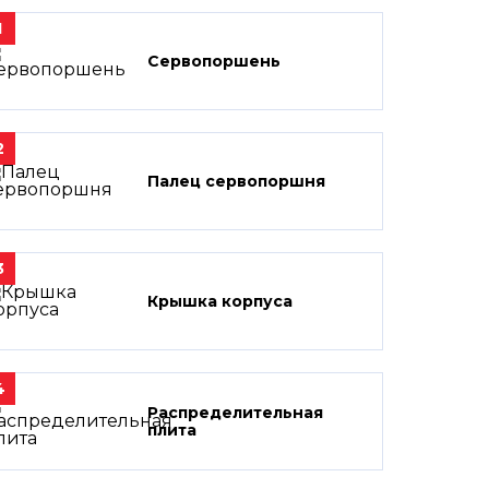
1
Сервопоршень
2
Палец сервопоршня
3
Крышка корпуса
4
Распределительная
плита