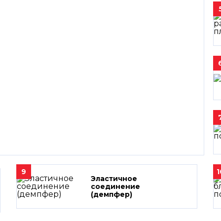
9
1
Эластичное
соединение
(демпфер)