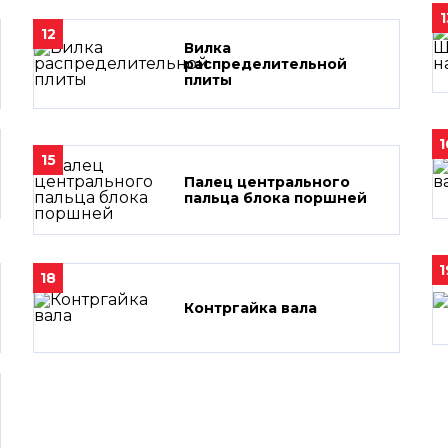
1
12
Вилка
распределительной
плиты
1
15
Палец центрального
пальца блока поршней
1
18
Контргайка вала