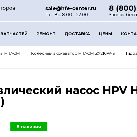
8 (800)
аторов
sale@hfe-center.ru
Пн.-Вс. 8:00 - 22:00
Звонок бес
 ЗАПЧАСТЕЙ
РЕМОНТ
ДОСТАВКА
ЦЕНЫ
КОНТ
ы HITACHI
Колесный экскаватор HITACHI ZX210W-3
Гидр
лический насос HPV H
)
В наличии