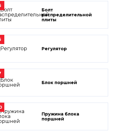
5
Болт
распределительной
плиты
6
Регулятор
7
Блок поршней
0
Пружина блока
поршней