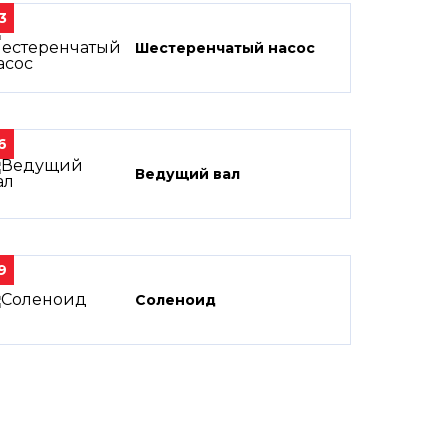
3
Шестеренчатый насос
6
Ведущий вал
9
Соленоид