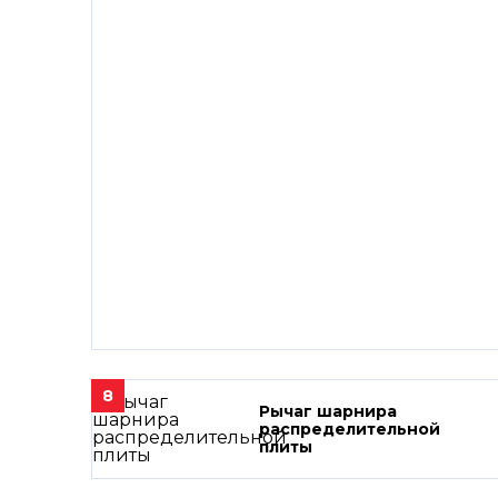
8
Рычаг шарнира
распределительной
плиты