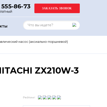
 555-86-73
платный
АКТЫ
авлический насос (аксиально-поршневой)
ITACHI ZX210W-3
Рейтинг: