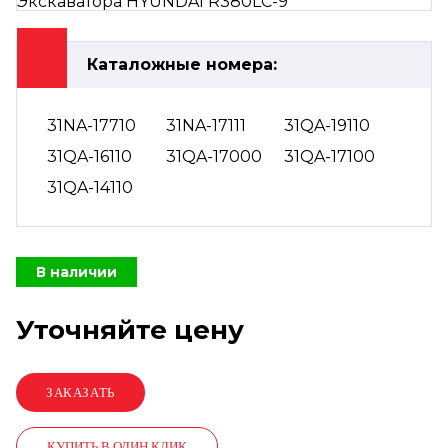
Каталожные номера:
31NA-17710
31NA-17111
31QA-19110
31QA-16110
31QA-17000
31QA-17100
31QA-14110
В наличии
Уточняйте цену
КУПИТЬ В ОДИН КЛИК