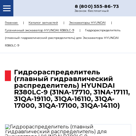
8 (800) 555-86-73
Звонок бесплатный
О НАС
Главная
Каталог запчастей
Экскаваторы HYUNDAI
Гусеничный экскаватор HYUNDAI R380LC-9
Гидрораспределитель
КАТАЛОГ ЗАПЧАСТЕЙ
(главный гидравлический распределитель) для Экскаватора HYUNDAI
РЕМОНТ
R380LC-9
ДОСТАВКА
ЦЕНЫ
Гидрораспределитель
(главный гидравлический
КОНТАКТЫ
распределитель) HYUNDAI
R380LC-9 (31NA-17710, 31NA-17111,
31QA-19110, 31QA-16110, 31QA-
17000, 31QA-17100, 31QA-14110)