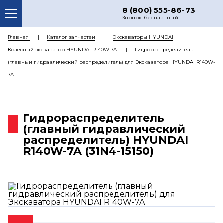
8 (800) 555-86-73
Звонок бесплатный
О НАС
Главная
Каталог запчастей
Экскаваторы HYUNDAI
Колесный экскаватор HYUNDAI R140W-7A
Гидрораспределитель
КАТАЛОГ ЗАПЧАСТЕЙ
(главный гидравлический распределитель) для Экскаватора HYUNDAI R140W-
РЕМОНТ
7A
ДОСТАВКА
ЦЕНЫ
Гидрораспределитель
(главный гидравлический
КОНТАКТЫ
распределитель) HYUNDAI
R140W-7A (31N4-15150)