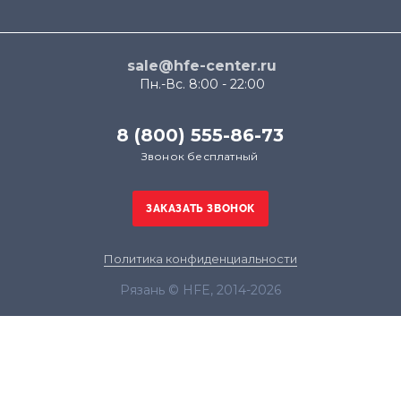
sale@hfe-center.ru
Пн.-Вс. 8:00 - 22:00
8 (800) 555-86-73
Звонок бесплатный
Политика конфиденциальности
Рязань © HFE, 2014-2026
Продолжая использовать наш сайт, вы даёте
согласие на обработку файлов cookie в целях
функционирования сайта и сбора статистики в
соответствии с
политикой конфиденциальности