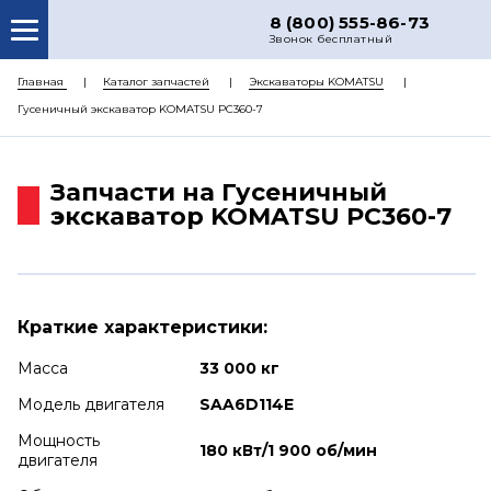
8 (800) 555-86-73
Звонок бесплатный
О НАС
Главная
Каталог запчастей
Экскаваторы KOMATSU
Гусеничный экскаватор KOMATSU PC360-7
КАТАЛОГ ЗАПЧАСТЕЙ
РЕМОНТ
Запчасти на Гусеничный
ДОСТАВКА
экскаватор KOMATSU PC360-7
ЦЕНЫ
КОНТАКТЫ
Краткие характеристики:
Масса
33 000 кг
Модель двигателя
SAA6D114E
Мощность
180 кВт/1 900 об/мин
двигателя