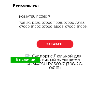
Ремкомплект
KOMATSU PC360-7
708-2G-12220, 07000-11008, 07000-A5185,
07000-B1007, 07000-B1008, 07000-B1009,
07000-B2012, 07000-B2014, 07000-B2050,
07000-B3038, 07002-12034, 07002-61023,
07002-62434, 07002-63334, 702-21-54910, 722-12-
18240, 723-11-19960, 07001-01007, 07001-01009,
Уточняйте цену
708-2G-15230, 708-2G-12220
В наличии