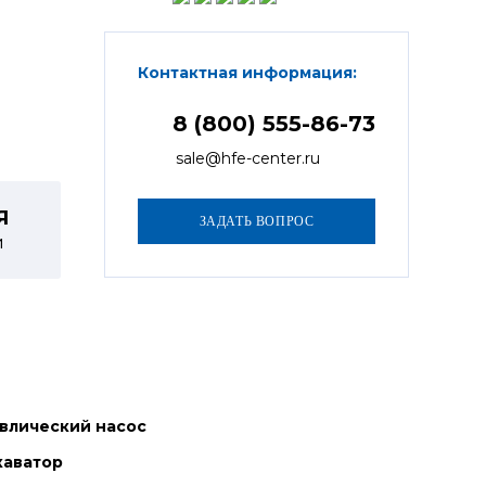
Контактная информация:
8 (800) 555-86-73
sale@hfe-center.ru
Я
й
влический насос
каватор