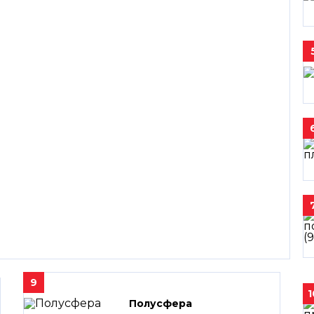
9
1
Полусфера