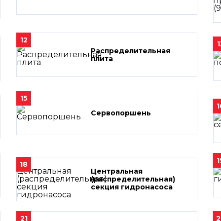
12
1
Распределительная
плита
15
1
Сервопоршень
1
18
Центральная
(распределительная)
секция гидронасоса
21
2