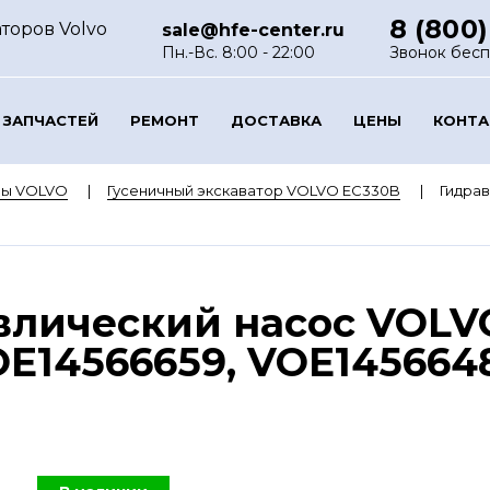
8 (800)
торов Volvo
sale@hfe-center.ru
Пн.-Вс. 8:00 - 22:00
Звонок бес
 ЗАПЧАСТЕЙ
РЕМОНТ
ДОСТАВКА
ЦЕНЫ
КОНТ
ры VOLVO
Гусеничный экскаватор VOLVO EC330B
Гидрав
влический насос VOLV
E14566659, VOE1456648