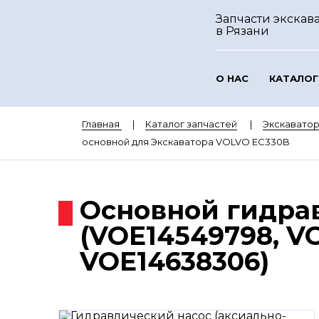
Запчасти экскава
в Рязани
О НАС
КАТАЛОГ
Главная
Каталог запчастей
Экскавато
основной для Экскаватора VOLVO EC330B
Основной гидра
(VOE14549798, VO
VOE14638306)