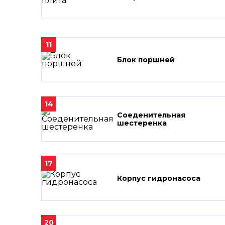
11
Блок поршней
14
Соеденительная
шестеренка
17
Корпус гидронасоса
20