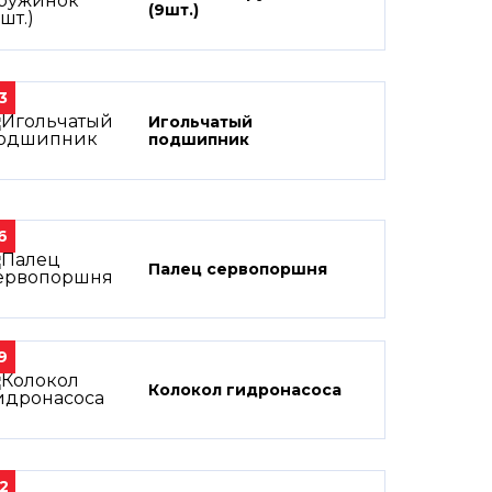
(9шт.)
3
Игольчатый
подшипник
6
Палец сервопоршня
9
Колокол гидронасоса
2