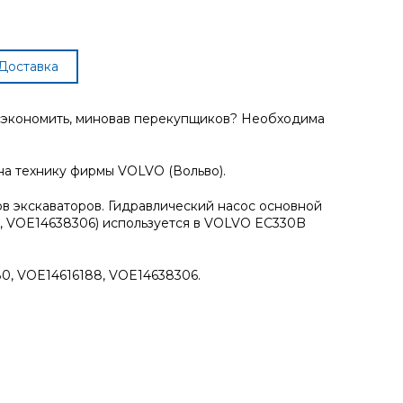
Доставка
 сэкономить, миновав перекупщиков? Необходима
на технику фирмы VOLVO (Вольво).
ов экскаваторов. Гидравлический насос основной
, VOE14638306) используется в VOLVO EC330B
0, VOE14616188, VOE14638306.