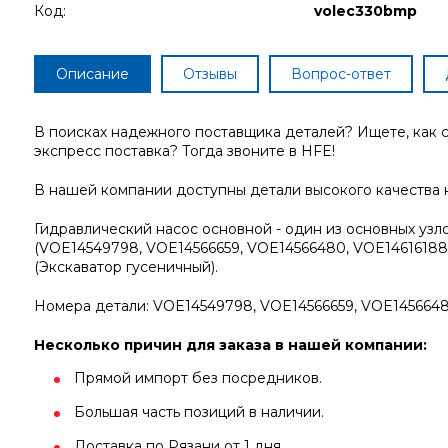
Код:
volec330bmp
Описание
Отзывы
Вопрос-ответ
В поисках надежного поставщика деталей? Ищете, как
экспресс поставка? Тогда звоните в HFE!
В нашей компании доступны детали высокого качества 
Гидравлический насос основной - один из основных узл
(VOE14549798, VOE14566659, VOE14566480, VOE14616188
(Экскаватор гусеничный).
Номера детали: VOE14549798, VOE14566659, VOE1456648
Несколько причин для заказа в нашей компании:
Прямой импорт без посредников.
Большая часть позиций в наличии.
Доставка по Рязани от 1 дня.