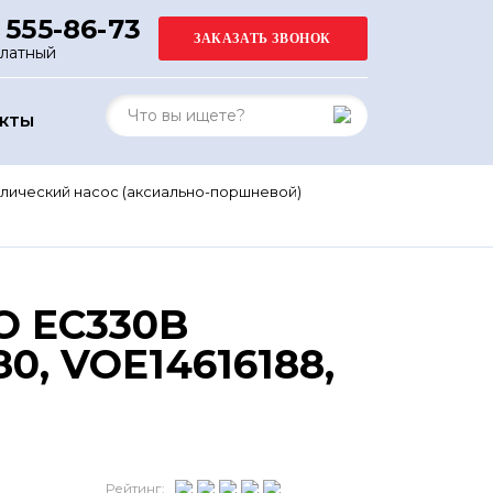
 555-86-73
платный
АКТЫ
лический насос (аксиально-поршневой)
O EC330B
0, VOE14616188,
Рейтинг: