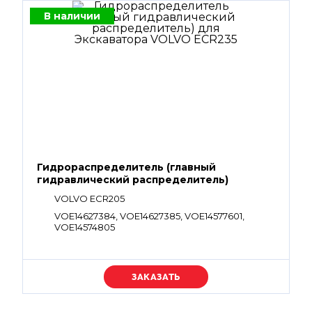
В наличии
Гидрораспределитель (главный
гидравлический распределитель)
VOLVO ECR205
VOE14627384, VOE14627385, VOE14577601,
VOE14574805
Уточняйте цену