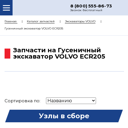
8 (800) 555-86-73
Звонок бесплатный
О НАС
Главная
Каталог запчастей
Экскаваторы VOLVO
Гусеничный экскаватор VOLVO ECR205
КАТАЛОГ ЗАПЧАСТЕЙ
РЕМОНТ
Запчасти на Гусеничный
ДОСТАВКА
экскаватор VOLVO ECR205
ЦЕНЫ
КОНТАКТЫ
Сортировка по:
Узлы в сборе