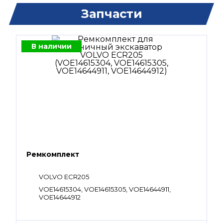
Запчасти
В наличии
Ремкомплект
VOLVO ECR205
VOE14615304, VOE14615305, VOE14644911,
VOE14644912