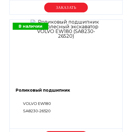
VOE983510, VOE983511, VOE983525, VOE983527,
VOE983530, VOE983543, VOE983557,
Уточняйте цену
VOE990566, VOE990569, VOE990756,
VOE993323, VOE932042
В наличии
Роликовый подшипник
VOLVO EW180
SA8230-26520