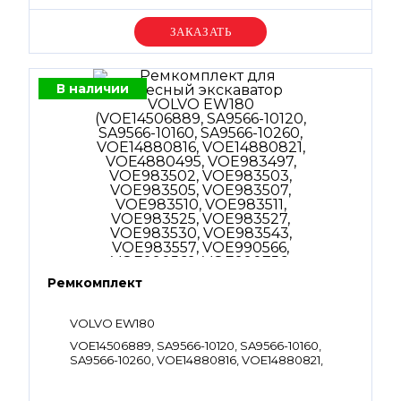
Уточняйте цену
В наличии
Ремкомплект
VOLVO EW180
VOE14506889, SA9566-10120, SA9566-10160,
SA9566-10260, VOE14880816, VOE14880821,
VOE4880495, VOE983497, VOE983502,
VOE983503, VOE983505, VOE983507,