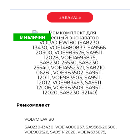
Уточняйте цену
В наличии
Ремкомплект
VOLVO EW180
SA8230-13430, VOE14880837, SA9566-20300,
VOE983526, SA9511-12028, VOE14693875,
SA8230-25530, SA8230-25540, VOE14552321,