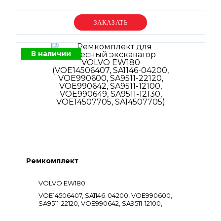
SA8210-06281, VOE983502, SA9511-12011,
VOE983503, SA9511-12012, VOE983493, SA9511-
12006, VOE983509, SA9511-12020, SA8230-32140
Уточняйте цену
В наличии
Ремкомплект
VOLVO EW180
VOE14506407, SA1146-04200, VOE990600,
SA9511-22120, VOE990642, SA9511-12100,
VOE990649, SA9511-12130, VOE14507705,
SA14507705