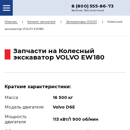
8 (800) 555-86-73
Звонок бесплатный
О НАС
Главная
Каталог запчастей
Экскаваторы VOLVO
Колесный
экскаватор VOLVO EW180
КАТАЛОГ ЗАПЧАСТЕЙ
РЕМОНТ
Запчасти на Колесный
ДОСТАВКА
экскаватор VOLVO EW180
ЦЕНЫ
КОНТАКТЫ
Краткие характеристики:
Масса
16 500 кг
Модель двигателя
Volvo D6E
Мощность
113 кВт/1 900 об/мин
двигателя