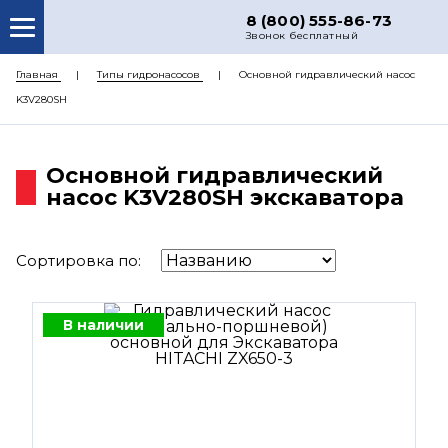
8 (800) 555-86-73
Звонок бесплатный
О НАС
Главная
Типы гидронасосов
Основной гидравлический насос
K3V280SH
КАТАЛОГ ЗАПЧАСТЕЙ
РЕМОНТ
Основной гидравлический
ДОСТАВКА
насос K3V280SH экскаватора
ЦЕНЫ
Сортировка по:
КОНТАКТЫ
В наличии