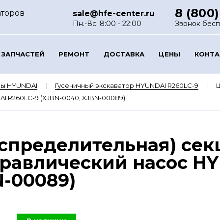
8 (800)
аторов
sale@hfe-center.ru
и
Пн.-Вс. 8:00 - 22:00
Звонок бес
 ЗАПЧАСТЕЙ
РЕМОНТ
ДОСТАВКА
ЦЕНЫ
КОНТ
ры HYUNDAI
Гусеничный экскаватор HYUNDAI R260LC-9
Ц
I R260LC-9 (XJBN-0040, XJBN-00089)
спределительная) сек
равлический насос HY
N-00089)