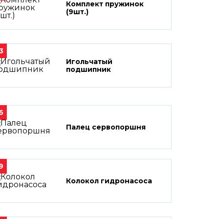
Комплект пружинок
(9шт.)
3
Игольчатый
подшипник
6
Палец сервопоршня
9
Колокол гидронасоса