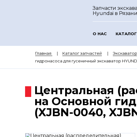
Запчасти экскав
Hyundai
в Рязан
О НАС
КАТАЛОГ
Главная
Каталог запчастей
Экскавато
гидронасоса для гусеничный экскаватор HYUNDA
Центральная (ра
на Основной гид
(XJBN-0040, XJB