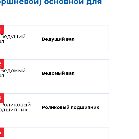
оршневой) основной для
1
Ведущий вал
2
Ведомый вал
3
Роликовый подшипник
4