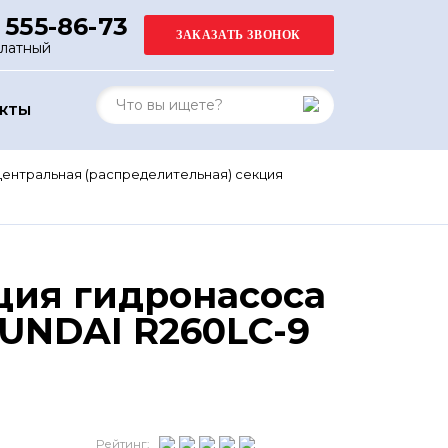
 555-86-73
платный
АКТЫ
ентральная (распределительная) секция
ция гидронасоса
UNDAI R260LC-9
Рейтинг: