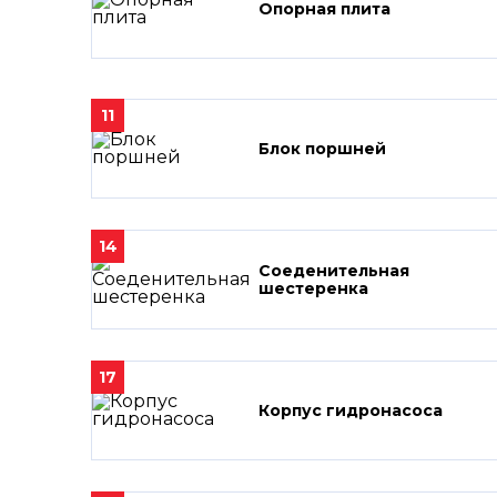
Опорная плита
11
Блок поршней
14
Соеденительная
шестеренка
17
Корпус гидронасоса