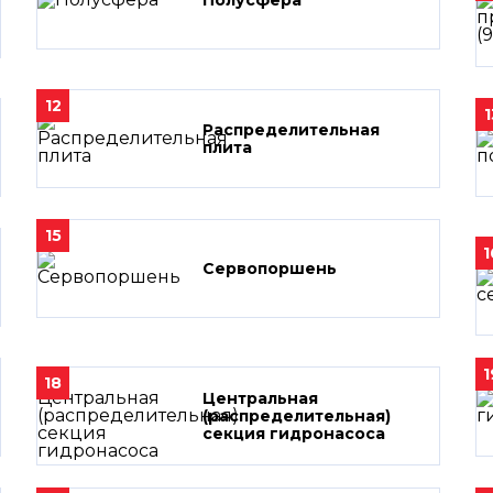
Полусфера
12
1
Распределительная
плита
15
1
Сервопоршень
1
18
Центральная
(распределительная)
секция гидронасоса