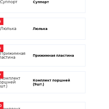
Суппорт
5
Люлька
6
Прижимная пластина
7
Комплект поршней
(9шт.)
0