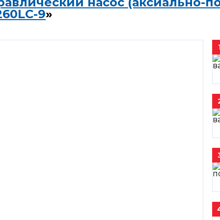
равлический насос (аксиально-п
260LC-9
»