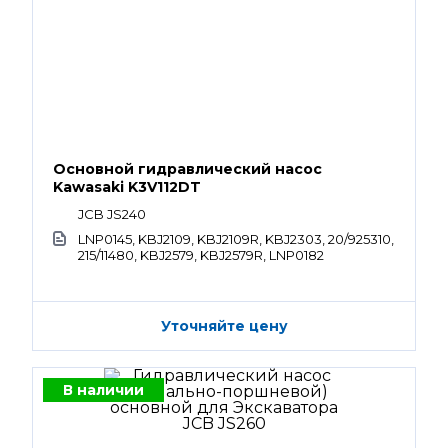
Основной гидравлический насос
Kawasaki K3V112DT
JCB JS240
LNP0145, KBJ2109, KBJ2109R, KBJ2303, 20/925310,
215/11480, KBJ2579, KBJ2579R, LNP0182
Уточняйте цену
В наличии