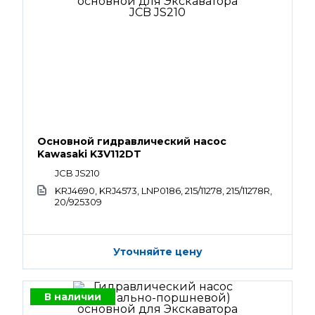
Основной гидравлический насос
Kawasaki K3V112DT
JCB JS210
KRJ4690, KRJ4573, LNP0186, 215/11278, 215/11278R,
20/925309
Уточняйте цену
В наличии