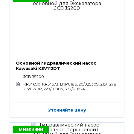
Основной гидравлический насос
Kawasaki K3V112DT
JCB JS200
KRJ4690, KRJ4573, LNP0186, 20/925309, 215/11278,
215/11278R, 229/01005, 332/P0924
Уточняйте цену
В наличии