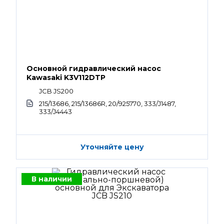
Основной гидравлический насос
Kawasaki K3V112DTP
JCB JS200
215/13686, 215/13686R, 20/925770, 333/J1487,
333/J4443
Уточняйте цену
В наличии