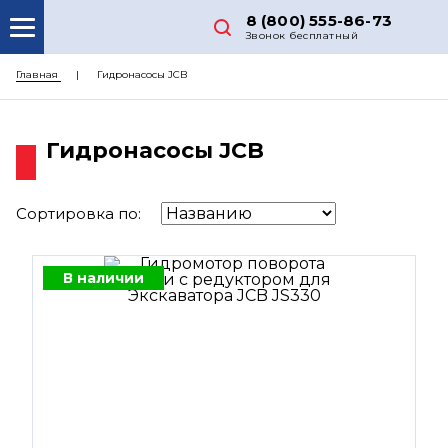
8 (800) 555-86-73
Звонок бесплатный
О НАС
Главная
Гидронасосы JCB
КАТАЛОГ ЗАПЧАСТЕЙ
Гидронасосы JCB
РЕМОНТ
ДОСТАВКА
Сортировка по:
ЦЕНЫ
КОНТАКТЫ
В наличии