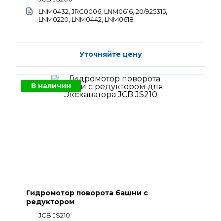
LNM0432, JRC0006, LNM0616, 20/925315,
LNM0220, LNM0442, LNM0618
Уточняйте цену
В наличии
Гидромотор поворота башни с
редуктором
JCB JS210