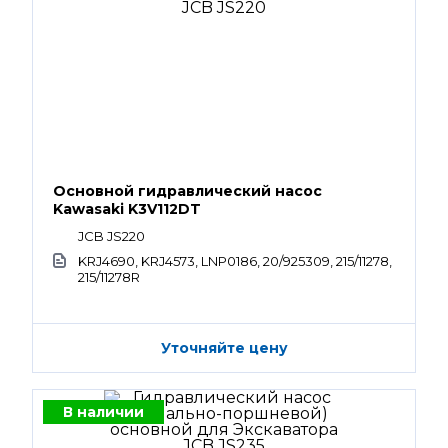
Основной гидравлический насос
Kawasaki K3V112DT
JCB JS220
KRJ4690, KRJ4573, LNP0186, 20/925309, 215/11278,
215/11278R
Уточняйте цену
В наличии