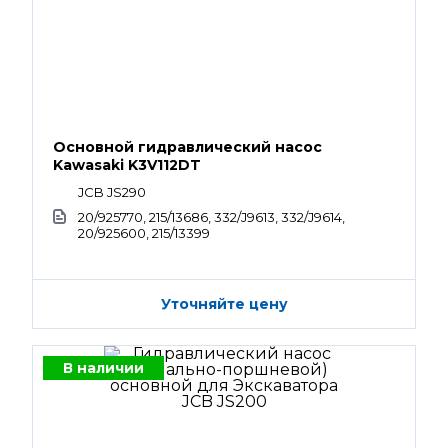
Основной гидравлический насос
Kawasaki K3V112DT
JCB JS290
20/925770, 215/13686, 332/J9613, 332/J9614,
20/925600, 215/13399
Уточняйте цену
В наличии