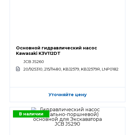
Основной гидравлический насос
Kawasaki K3V112DT
JCB JS260
20/925310, 215/11480, KBJ2579, KBJ2579R, LNP0182
Уточняйте цену
В наличии