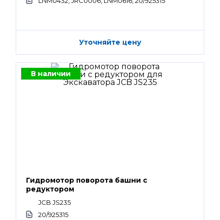
LNM0432, JRC0006, LNM0616, 20/925315
Уточняйте цену
В наличии
Гидромотор поворота башни с
редуктором
JCB JS235
20/925315