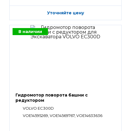
Уточняйте цену
В наличии
Гидромотор поворота башни с
редуктором
VOLVO EC300D
VOE14595269, VOE14569767, VOE14633636