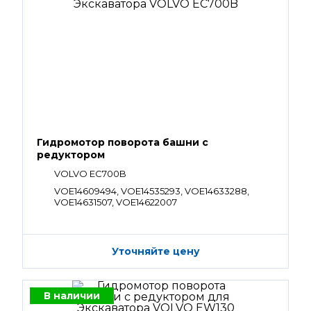
Гидромотор поворота башни с
редуктором
VOLVO EC700B
VOE14609494, VOE14535293, VOE14633288,
VOE14631507, VOE14622007
Уточняйте цену
В наличии