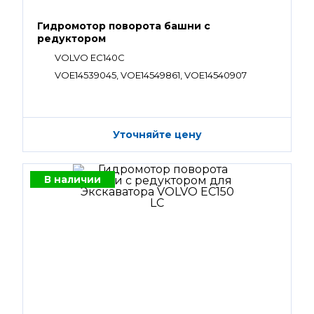
Гидромотор поворота башни с
редуктором
VOLVO EC140C
VOE14539045, VOE14549861, VOE14540907
Уточняйте цену
В наличии