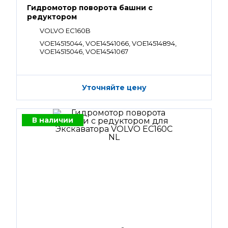
Гидромотор поворота башни с
редуктором
VOLVO EC160B
VOE14515044, VOE14541066, VOE14514894,
VOE14515046, VOE14541067
Уточняйте цену
В наличии