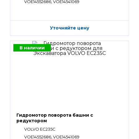
VOE14552686, VOE14541069
Уточняйте цену
В наличии
Гидромотор поворота башни с
редуктором
VOLVO EC235C
VOE14552686, VOE14541069