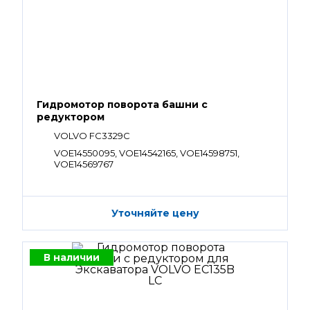
Гидромотор поворота башни с
редуктором
VOLVO FC3329C
VOE14550095, VOE14542165, VOE14598751,
VOE14569767
Уточняйте цену
В наличии