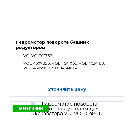
Гидромотор поворота башни с
редуктором
VOLVO EC135B
VOE14507899, VOE14541065, VOE14524188,
VOE14507900, VOE14541064
Уточняйте цену
В наличии