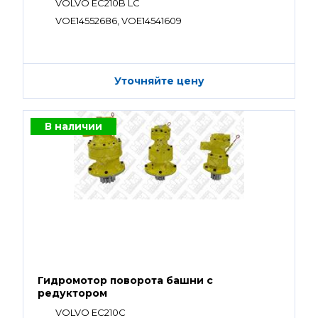
VOLVO EC210B LC
VOE14552686, VOE14541609
Уточняйте цену
В наличии
Гидромотор поворота башни с
редуктором
VOLVO EC210C