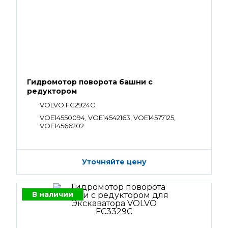
Гидромотор поворота башни с
редуктором
VOLVO FC2924C
VOE14550094, VOE14542163, VOE14577125,
VOE14566202
Уточняйте цену
В наличии