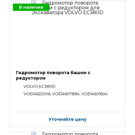
В наличии
Гидромотор поворота башни с
редуктором
VOLVO EC380D
VOE14622006, VOE14607884, VOE14601604
Уточняйте цену