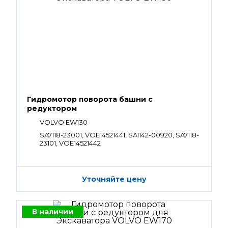
Гидромотор поворота башни с
редуктором
VOLVO EW130
SA7118-23001, VOE14521441, SA1142-00920, SA7118-
23101, VOE14521442
Уточняйте цену
В наличии