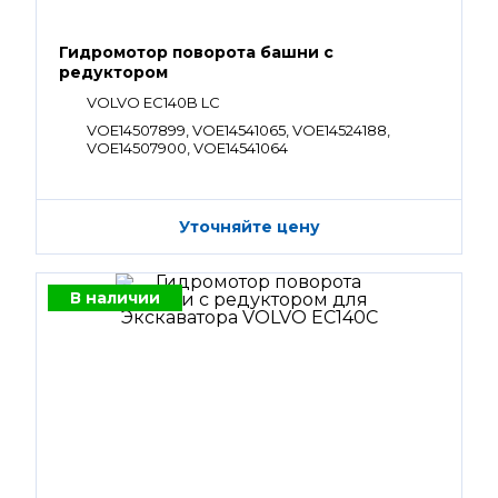
Гидромотор поворота башни с
редуктором
VOLVO EC140B LC
VOE14507899, VOE14541065, VOE14524188,
VOE14507900, VOE14541064
Уточняйте цену
В наличии