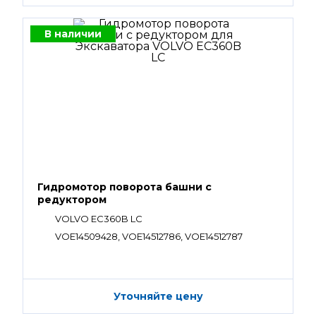
В наличии
Гидромотор поворота башни с
редуктором
VOLVO EC360B LC
VOE14509428, VOE14512786, VOE14512787
Уточняйте цену