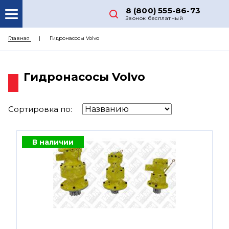
8 (800) 555-86-73
Звонок бесплатный
О НАС
Главная
Гидронасосы Volvo
КАТАЛОГ ЗАПЧАСТЕЙ
Гидронасосы Volvo
РЕМОНТ
ДОСТАВКА
Сортировка по:
ЦЕНЫ
КОНТАКТЫ
В наличии