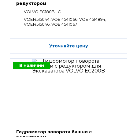
редуктором
VOLVO EC180B LC
VOE14515044, VOE14541066, VOE14514894,
VOE14515046, VOE14541067
Уточняйте цену
В наличии
Гидромотор поворота башни с