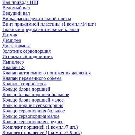
Вал привода НШ
Ведомый вал
Ведущий вал
Вилка распределительной плиты
Винт прижимной пластины (1 компл./14 шт.)
Главный предохранительный клапан
Датчик
Демпфер
Диск тормоза
Золотник сервопоршня
Игольчатый подшипник
Импиллер
Клапан LS
Клапан автономного понижения давления
Клапан переменного объема
Колокол гидронасоса
Кольцо блока поршней
Кольцо блока поршней большое
Кольцо блока поршней малое
Кольцо поршня сервопоршня
Кольцо сервопоршня большое
Кольцо сервопоршня малое
Кольцо сервопоршня среднее
Комплект поршеней (1 компл./7 шт.)
Комплект поршеней (1 компл./7-9 шт.)