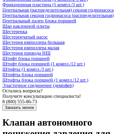
Фрикционная пластина (1 компл./3 шт.)
Центральная (распределительная) секция гидронасоса
Центральная секция гидронасоса (распределительная)
Центральный палец блока поршней
Шар наклонной плиты
Шестеренка
Шестеренчатый насос
Шестерня импиллера большая
Шестерня импиллера малая
Шестерня привода НШ
Штифт блока поршней
Штифт блока поршней (1 компл./12 шт.)
Штифты (1 компл./3 шт.)
Штифты блока поршней
Штифты блока поршней (1 компл./12 шт.)
Эластичное соединение (демпфер)
Остались вопросы?
Получите консультацию специалиста!
8 (800) 555-86-73
Клапан автономного
понижения давления для