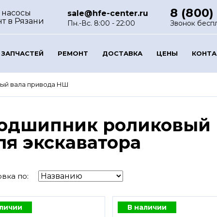
8 (800)
 насосы
sale@hfe-center.ru
нт
в Рязани
Пн.-Вс. 8:00 - 22:00
Звонок бесп
 ЗАПЧАСТЕЙ
РЕМОНТ
ДОСТАВКА
ЦЕНЫ
КОНТ
ый вала привода НШ
одшипник роликовый 
ля экскаватора
вка по:
аличии
В наличии