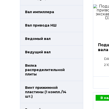
Вал импиллера
Вал привода НШ
Ведомый вал
Подш
вала
Ведущий вал
DA
2.1
Вилка
распределительной
плиты
Винт прижимной
пластины (1 компл./14
шт.)
В н