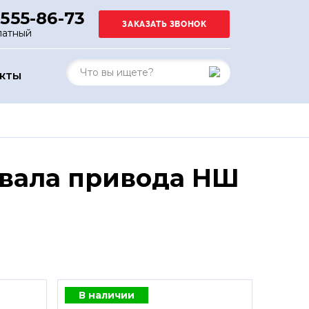
 555-86-73
латный
АКТЫ
вала привода НШ
В наличии