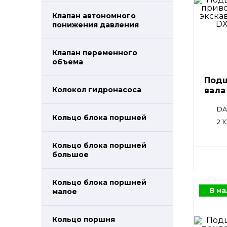
Клапан автономного
понижения давления
Клапан переменного
объема
Подш
Колокол гидронасоса
вала
DA
Кольцо блока поршней
2.1
Кольцо блока поршней
большое
Кольцо блока поршней
В н
малое
Кольцо поршня