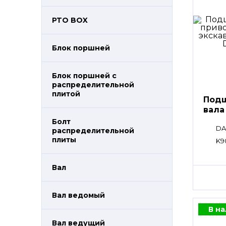
PTO BOX
Блок поршней
Блок поршней c
распределительной
плитой
Подш
вала
Болт
DA
распределительной
плиты
K9
Вал
Вал ведомый
В н
Вал ведущий