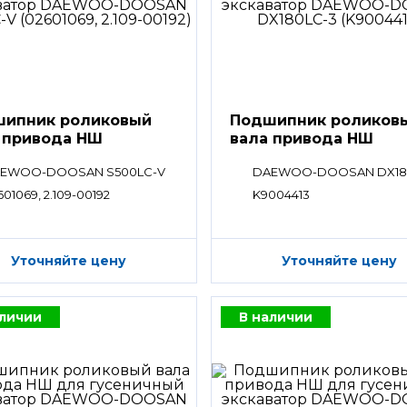
ипник роликовый
Подшипник роликов
 привода НШ
вала привода НШ
EWOO-DOOSAN S500LC-V
DAEWOO-DOOSAN DX18
601069, 2.109-00192
K9004413
Уточняйте цену
Уточняйте цену
аличии
В наличии