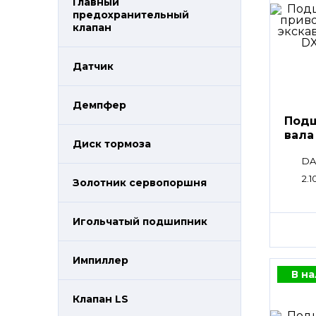
Главный
предохранительный
клапан
Датчик
Демпфер
Подш
вала
Диск тормоза
DA
2.1
Золотник сервопоршня
Игольчатый подшипник
Импиллер
В н
Клапан LS