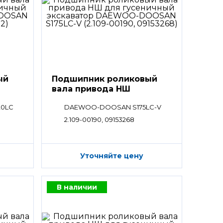
ый
Подшипник роликовый
вала привода НШ
0LC
DAEWOO-DOOSAN S175LC-V
2.109-00190, 09153268
Уточняйте цену
В наличии