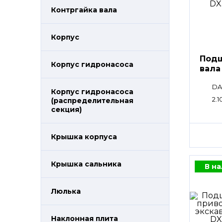
Контргайка вала
Корпус
Подш
Корпус гидронасоса
вала
DA
Корпус гидронасоса
2.1
(распределительная
секция)
Крышка корпуса
Крышка сальника
В н
Люлька
Наклонная плита