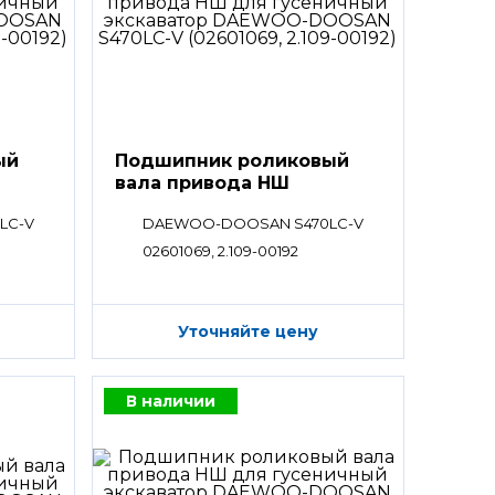
ый
Подшипник роликовый
вала привода НШ
LC-V
DAEWOO-DOOSAN S470LC-V
02601069, 2.109-00192
Уточняйте цену
В наличии