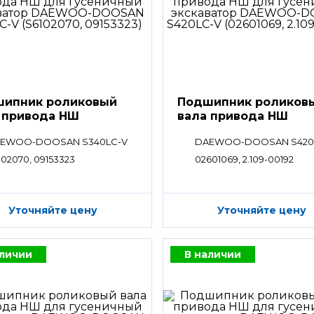
ипник роликовый
Подшипник роликов
 привода НШ
вала привода НШ
EWOO-DOOSAN S340LC-V
DAEWOO-DOOSAN S420
102070, 09153323
02601069, 2.109-00192
Уточняйте цену
Уточняйте цену
аличии
В наличии