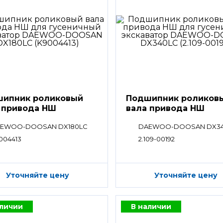
ипник роликовый
Подшипник роликов
 привода НШ
вала привода НШ
EWOO-DOOSAN DX180LC
DAEWOO-DOOSAN DX3
004413
2.109-00192
Уточняйте цену
Уточняйте цену
аличии
В наличии