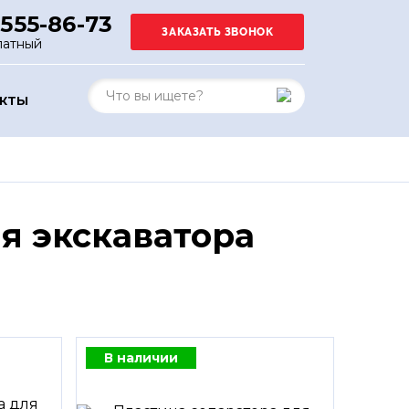
 555-86-73
латный
АКТЫ
я экскаватора
В наличии