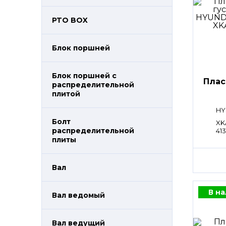
PTO BOX
Блок поршней
Блок поршней c
Плас
распределительной
плитой
HY
Болт
XK
распределительной
41
плиты
Вал
В н
Вал ведомый
Вал ведущий