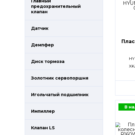
Главный
предохранительный
клапан
Датчик
Плас
Демпфер
HY
Диск тормоза
XK
Золотник сервопоршня
Игольчатый подшипник
В н
Импиллер
Клапан LS