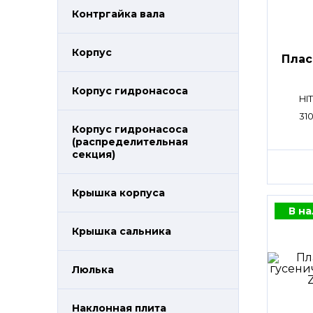
Контргайка вала
Корпус
Плас
Корпус гидронасоса
HI
31
Корпус гидронасоса
(распределительная
секция)
Крышка корпуса
В н
Крышка сальника
Люлька
Наклонная плита