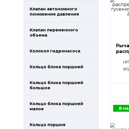
Клапан автономного
понижения давления
Клапан переменного
объема
Рыча
Колокол гидронасоса
расп
пли
HI
Кольцо блока поршней
97
Кольцо блока поршней
большое
Кольцо блока поршней
В н
малое
Кольцо поршня