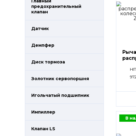
Главный
предохранительный
клапан
Датчик
Демпфер
Рыча
расп
Диск тормоза
пли
HI
97
Золотник сервопоршня
Игольчатый подшипник
Импиллер
В н
Клапан LS