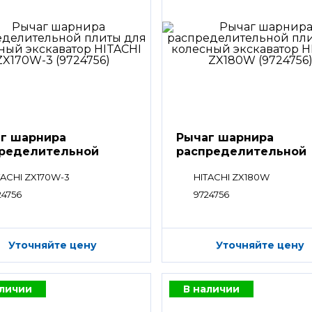
г шарнира
Рычаг шарнира
ределительной
распределительной
ты
плиты
TACHI ZX170W-3
HITACHI ZX180W
24756
9724756
Уточняйте цену
Уточняйте цену
аличии
В наличии