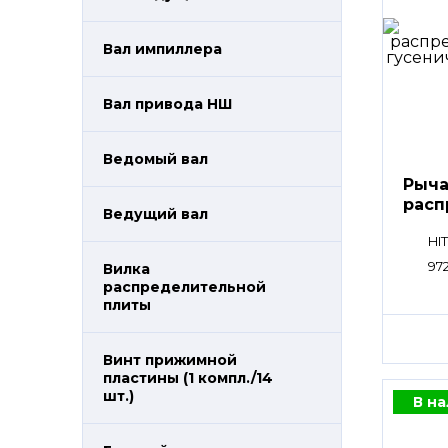
Вал импиллера
Вал привода НШ
Ведомый вал
Рыча
расп
Ведущий вал
пли
HI
97
Вилка
распределительной
плиты
Винт прижимной
пластины (1 компл./14
шт.)
В н