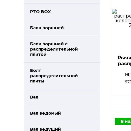
PTO BOX
Блок поршней
Блок поршней c
распределительной
плитой
Рыча
расп
пли
Болт
HI
распределительной
плиты
97
Вал
Вал ведомый
В н
Вал ведущий