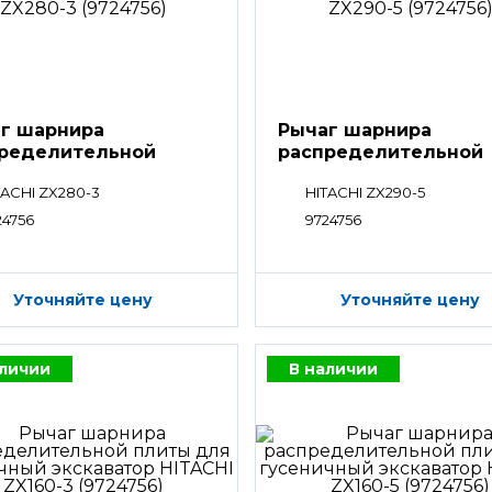
г шарнира
Рычаг шарнира
ределительной
распределительной
ты
плиты
TACHI ZX280-3
HITACHI ZX290-5
24756
9724756
Уточняйте цену
Уточняйте цену
аличии
В наличии