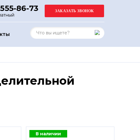
 555-86-73
латный
АКТЫ
делительной
В наличии