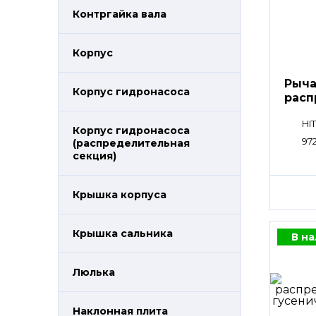
Контргайка вала
Корпус
Рыча
Корпус гидронасоса
расп
пли
HI
Корпус гидронасоса
97
(распределительная
секция)
Крышка корпуса
Крышка сальника
В н
Люлька
Наклонная плита