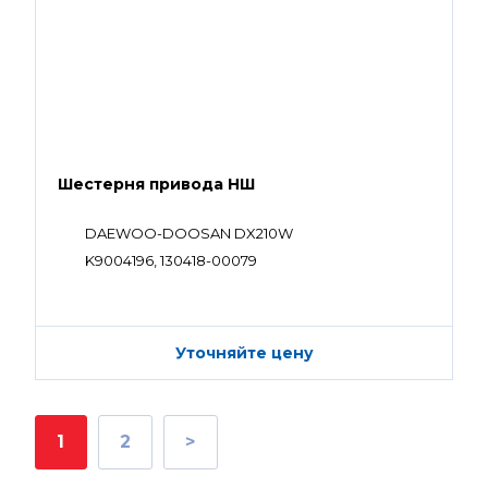
Шестерня привода НШ
DAEWOO-DOOSAN DX210W
K9004196, 130418-00079
Уточняйте цену
1
2
>