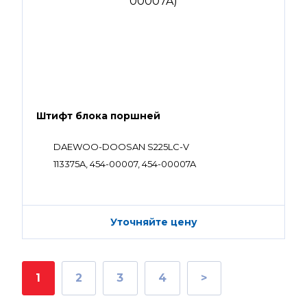
Штифт блока поршней
DAEWOO-DOOSAN S225LC-V
113375A, 454-00007, 454-00007A
Уточняйте цену
1
2
3
4
>